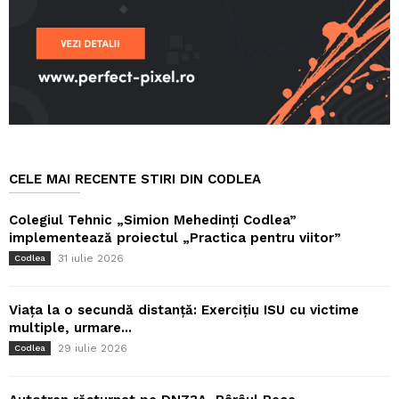
CELE MAI RECENTE STIRI DIN CODLEA
Colegiul Tehnic „Simion Mehedinți Codlea”
implementează proiectul „Practica pentru viitor”
31 iulie 2026
Codlea
Viața la o secundă distanță: Exercițiu ISU cu victime
multiple, urmare...
29 iulie 2026
Codlea