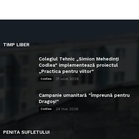
TIMP LIBER
Colegiul Tehnic „Simion Mehedinți
Codlea” implementează proiectul
„Practica pentru viitor”
31 iulie 2026
Codlea
Campanie umanitară ”Împreună pentru
Dragoș!”
24 mai 2026
Codlea
PENITA SUFLETULUI