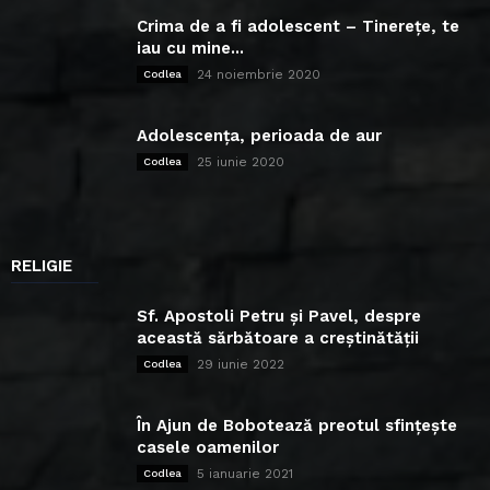
Crima de a fi adolescent – Tinerețe, te
iau cu mine...
24 noiembrie 2020
Codlea
Adolescența, perioada de aur
25 iunie 2020
Codlea
RELIGIE
Sf. Apostoli Petru și Pavel, despre
această sărbătoare a creștinătății
29 iunie 2022
Codlea
În Ajun de Bobotează preotul sfințește
casele oamenilor
5 ianuarie 2021
Codlea