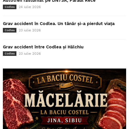
Autotren răsturnat pe DN73A, Pârâul Rece
24 iulie 2026
Codlea
Grav accident în Codlea. Un tânăr și-a pierdut viața
23 iulie 2026
Codlea
Grav accident între Codlea și Hălchiu
23 iulie 2026
Codlea