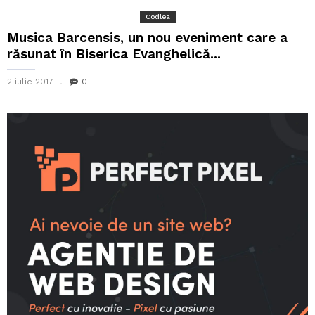
Codlea
Musica Barcensis, un nou eveniment care a
răsunat în Biserica Evanghelică...
2 iulie 2017
0