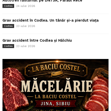
Autotren răsturnat pe DN73A, Pârâul Rece
24 iulie 2026
Codlea
Grav accident în Codlea. Un tânăr și-a pierdut viața
23 iulie 2026
Codlea
Grav accident între Codlea și Hălchiu
23 iulie 2026
Codlea