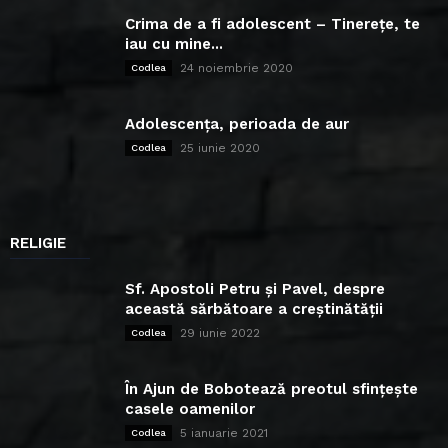
Crima de a fi adolescent – Tinerețe, te
iau cu mine...
24 noiembrie 2020
Codlea
Adolescența, perioada de aur
25 iunie 2020
Codlea
RELIGIE
Sf. Apostoli Petru și Pavel, despre
această sărbătoare a creștinătății
29 iunie 2022
Codlea
În Ajun de Bobotează preotul sfințește
casele oamenilor
5 ianuarie 2021
Codlea