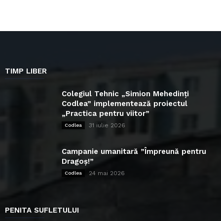
TIMP LIBER
Colegiul Tehnic „Simion Mehedinți
Codlea” implementează proiectul
„Practica pentru viitor”
31 iulie 2026
Codlea
Campanie umanitară ”Împreună pentru
Dragoș!”
24 mai 2026
Codlea
PENITA SUFLETULUI