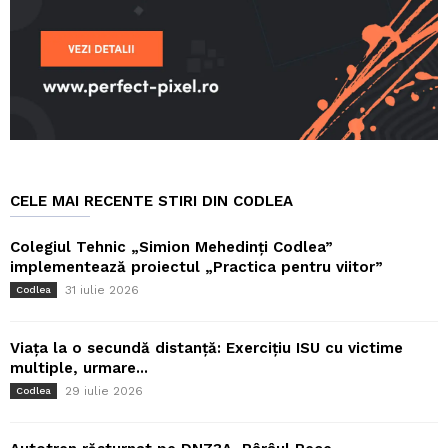
CELE MAI RECENTE STIRI DIN CODLEA
Colegiul Tehnic „Simion Mehedinți Codlea”
implementează proiectul „Practica pentru viitor”
31 iulie 2026
Codlea
Viața la o secundă distanță: Exercițiu ISU cu victime
multiple, urmare...
29 iulie 2026
Codlea