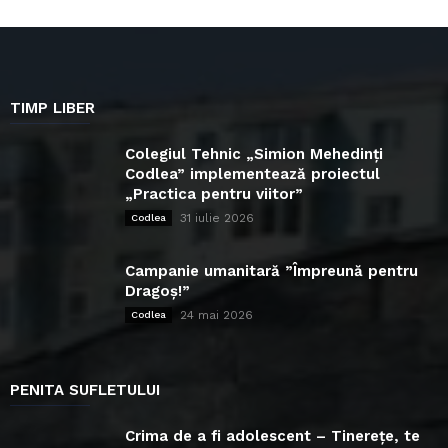
TIMP LIBER
Colegiul Tehnic „Simion Mehedinți
Codlea” implementează proiectul
„Practica pentru viitor”
31 iulie 2026
Codlea
Campanie umanitară ”Împreună pentru
Dragoș!”
24 mai 2026
Codlea
PENITA SUFLETULUI
Crima de a fi adolescent – Tinerețe, te