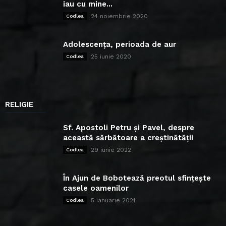
iau cu mine...
24 noiembrie 2020
Codlea
Adolescența, perioada de aur
25 iunie 2020
Codlea
RELIGIE
Sf. Apostoli Petru și Pavel, despre
această sărbătoare a creștinătății
29 iunie 2022
Codlea
În Ajun de Bobotează preotul sfințește
casele oamenilor
5 ianuarie 2021
Codlea