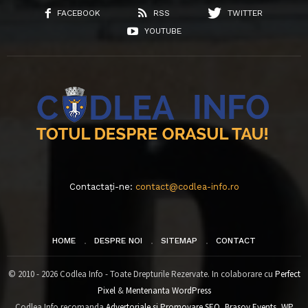
FACEBOOK
RSS
TWITTER
YOUTUBE
Contactați-ne:
contact@codlea-info.ro
HOME
DESPRE NOI
SITEMAP
CONTACT
© 2010 - 2026 Codlea Info - Toate Drepturile Rezervate. In colaborare cu
Perfect
Pixel
&
Mentenanta WordPress
Codlea Info recomanda
Advertoriale si Promovare SEO
,
Brasov Events
,
WP