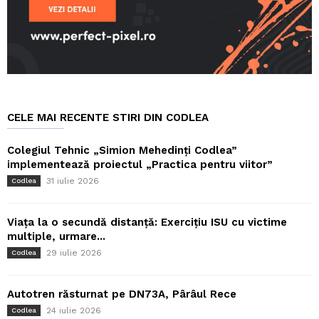
CELE MAI RECENTE STIRI DIN CODLEA
Colegiul Tehnic „Simion Mehedinți Codlea”
implementează proiectul „Practica pentru viitor”
31 iulie 2026
Codlea
Viața la o secundă distanță: Exercițiu ISU cu victime
multiple, urmare...
29 iulie 2026
Codlea
Autotren răsturnat pe DN73A, Pârâul Rece
24 iulie 2026
Codlea