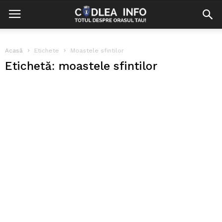
Acasă
Etichete
Moastele sfintilor
Etichetă: moastele sfintilor