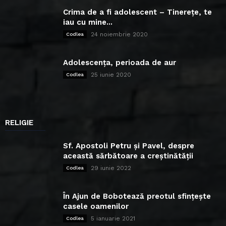
Crima de a fi adolescent – Tinerețe, te
iau cu mine...
24 noiembrie 2020
Codlea
Adolescența, perioada de aur
25 iunie 2020
Codlea
RELIGIE
Sf. Apostoli Petru și Pavel, despre
această sărbătoare a creștinătății
29 iunie 2022
Codlea
În Ajun de Bobotează preotul sfințește
casele oamenilor
5 ianuarie 2021
Codlea