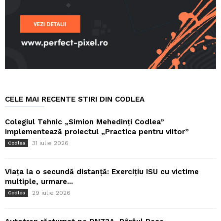
CELE MAI RECENTE STIRI DIN CODLEA
Colegiul Tehnic „Simion Mehedinți Codlea”
implementează proiectul „Practica pentru viitor”
31 iulie 2026
Codlea
Viața la o secundă distanță: Exercițiu ISU cu victime
multiple, urmare...
29 iulie 2026
Codlea