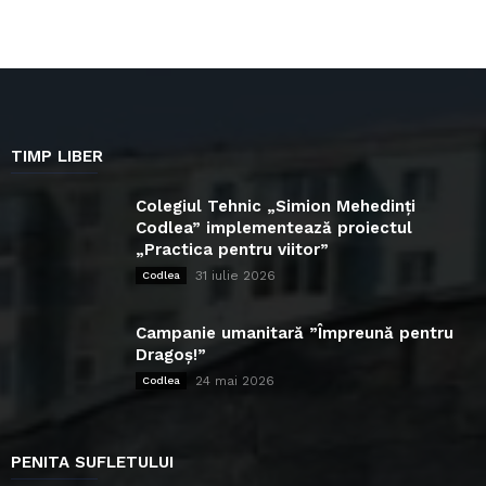
TIMP LIBER
Colegiul Tehnic „Simion Mehedinți
Codlea” implementează proiectul
„Practica pentru viitor”
31 iulie 2026
Codlea
Campanie umanitară ”Împreună pentru
Dragoș!”
24 mai 2026
Codlea
PENITA SUFLETULUI