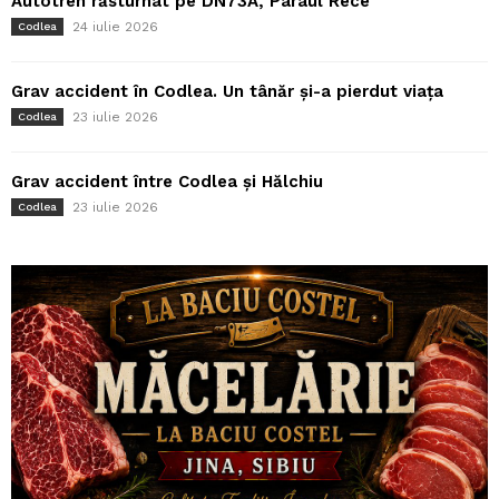
Autotren răsturnat pe DN73A, Pârâul Rece
24 iulie 2026
Codlea
Grav accident în Codlea. Un tânăr și-a pierdut viața
23 iulie 2026
Codlea
Grav accident între Codlea și Hălchiu
23 iulie 2026
Codlea