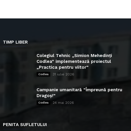
TIMP LIBER
Colegiul Tehnic „Simion Mehedinți
Codlea” implementează proiectul
„Practica pentru viitor”
31 iulie 2026
Codlea
Campanie umanitară ”Împreună pentru
Dragoș!”
24 mai 2026
Codlea
PENITA SUFLETULUI