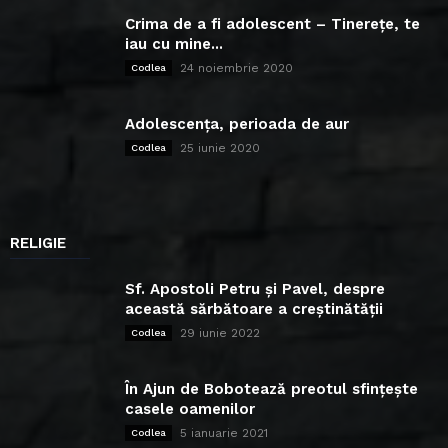
Crima de a fi adolescent – Tinerețe, te
iau cu mine...
24 noiembrie 2020
Codlea
Adolescența, perioada de aur
25 iunie 2020
Codlea
RELIGIE
Sf. Apostoli Petru și Pavel, despre
această sărbătoare a creștinătății
29 iunie 2022
Codlea
În Ajun de Bobotează preotul sfințește
casele oamenilor
5 ianuarie 2021
Codlea