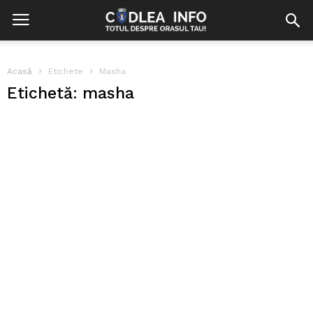
Acasă
Etichete
Masha
Etichetă: masha