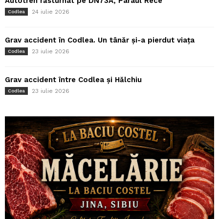
Autotren răsturnat pe DN73A, Pârâul Rece
24 iulie 2026
Codlea
Grav accident în Codlea. Un tânăr și-a pierdut viața
23 iulie 2026
Codlea
Grav accident între Codlea și Hălchiu
23 iulie 2026
Codlea