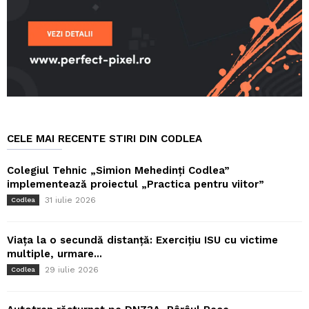
CELE MAI RECENTE STIRI DIN CODLEA
Colegiul Tehnic „Simion Mehedinți Codlea”
implementează proiectul „Practica pentru viitor”
31 iulie 2026
Codlea
Viața la o secundă distanță: Exercițiu ISU cu victime
multiple, urmare...
29 iulie 2026
Codlea