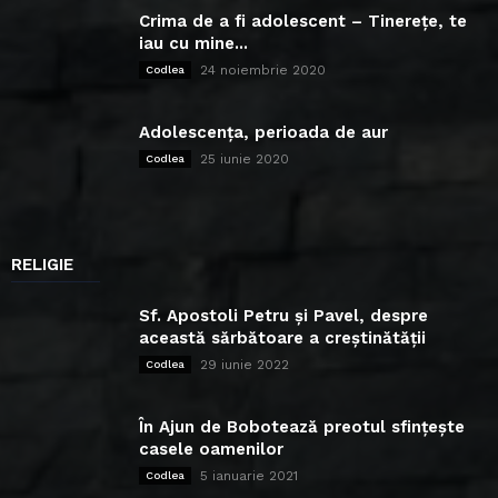
Crima de a fi adolescent – Tinerețe, te
iau cu mine...
24 noiembrie 2020
Codlea
Adolescența, perioada de aur
25 iunie 2020
Codlea
RELIGIE
Sf. Apostoli Petru și Pavel, despre
această sărbătoare a creștinătății
29 iunie 2022
Codlea
În Ajun de Bobotează preotul sfințește
casele oamenilor
5 ianuarie 2021
Codlea