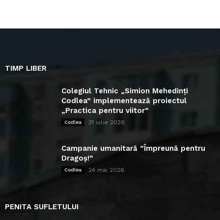
TIMP LIBER
Colegiul Tehnic „Simion Mehedinți
Codlea” implementează proiectul
„Practica pentru viitor”
31 iulie 2026
Codlea
Campanie umanitară ”Împreună pentru
Dragoș!”
24 mai 2026
Codlea
PENITA SUFLETULUI