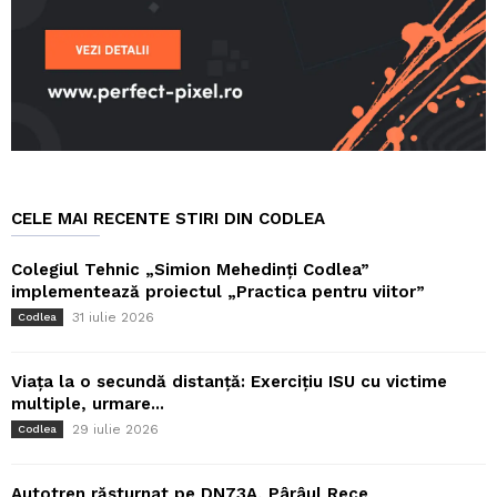
CELE MAI RECENTE STIRI DIN CODLEA
Colegiul Tehnic „Simion Mehedinți Codlea”
implementează proiectul „Practica pentru viitor”
31 iulie 2026
Codlea
Viața la o secundă distanță: Exercițiu ISU cu victime
multiple, urmare...
29 iulie 2026
Codlea
Autotren răsturnat pe DN73A, Pârâul Rece