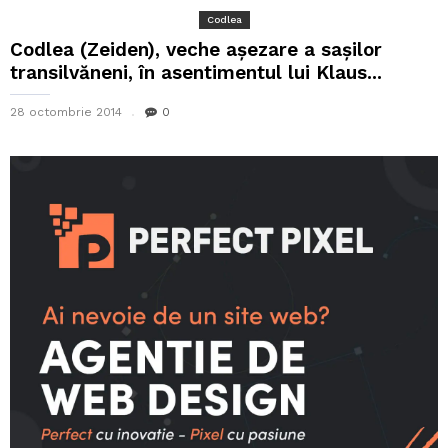
Codlea
Codlea (Zeiden), veche așezare a sașilor
transilvăneni, în asentimentul lui Klaus...
28 octombrie 2014
0