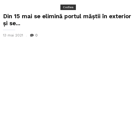
Codlea
Din 15 mai se elimină portul măștii în exterior
şi se...
13 mai 2021
0