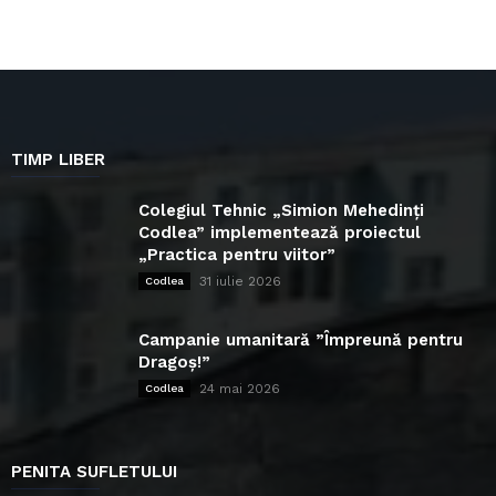
TIMP LIBER
Colegiul Tehnic „Simion Mehedinți
Codlea” implementează proiectul
„Practica pentru viitor”
31 iulie 2026
Codlea
Campanie umanitară ”Împreună pentru
Dragoș!”
24 mai 2026
Codlea
PENITA SUFLETULUI