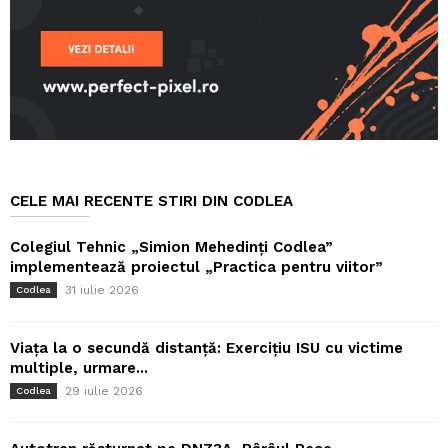
CELE MAI RECENTE STIRI DIN CODLEA
Colegiul Tehnic „Simion Mehedinți Codlea”
implementează proiectul „Practica pentru viitor”
31 iulie 2026
Codlea
Viața la o secundă distanță: Exercițiu ISU cu victime
multiple, urmare...
29 iulie 2026
Codlea