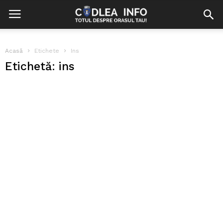
Acasă
Etichete
Ins
Etichetă: ins