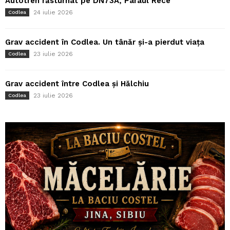
Autotren răsturnat pe DN73A, Pârâul Rece
24 iulie 2026
Codlea
Grav accident în Codlea. Un tânăr și-a pierdut viața
23 iulie 2026
Codlea
Grav accident între Codlea și Hălchiu
23 iulie 2026
Codlea