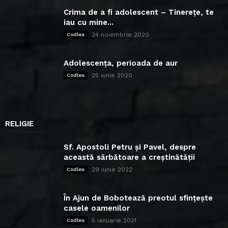
Crima de a fi adolescent – Tinerețe, te
iau cu mine...
24 noiembrie 2020
Codlea
Adolescența, perioada de aur
25 iunie 2020
Codlea
RELIGIE
Sf. Apostoli Petru și Pavel, despre
această sărbătoare a creștinătății
29 iunie 2022
Codlea
În Ajun de Bobotează preotul sfințește
casele oamenilor
5 ianuarie 2021
Codlea