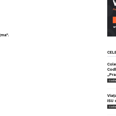
gma”.
CEL
Cole
Codl
„Pra
Codl
Viaț
ISU 
Codl