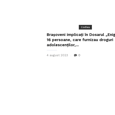
Codlea
Braşoveni implicați în Dosarul „Eni
16 persoane, care furnizau droguri
adolescenților,...
4 august 2023
0