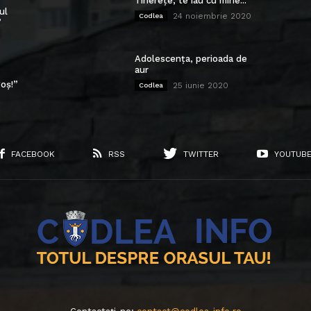
Tinerețe, te iau cu mine...
ul
24 noiembrie 2020
Codlea
”
Adolescența, perioada de
aur
oș!”
25 iunie 2020
Codlea
FACEBOOK
RSS
TWITTER
YOUTUB