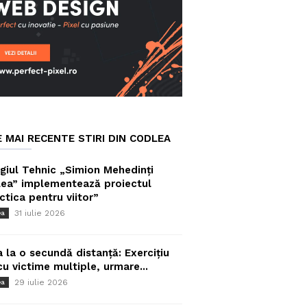
E MAI RECENTE STIRI DIN CODLEA
giul Tehnic „Simion Mehedinți
ea” implementează proiectul
ctica pentru viitor”
31 iulie 2026
ea
a la o secundă distanță: Exercițiu
cu victime multiple, urmare...
29 iulie 2026
ea