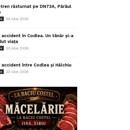
tren răsturnat pe DN73A, Pârâul
e
24 iulie 2026
ea
 accident în Codlea. Un tânăr și-a
dut viața
23 iulie 2026
ea
 accident între Codlea și Hălchiu
23 iulie 2026
ea