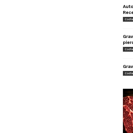
Auto
Rec
Codl
Grav
pier
Codl
Grav
Codl