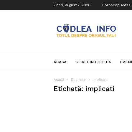
vineri, august 7, 2026
Horoscop astazi
Codlea
Info
ACASA
STIRI DIN CODLEA
EVEN
Acasă
Etichete
Implicati
Etichetă: implicati