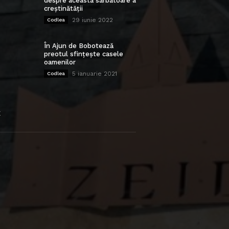
despre această sărbătoare a
creștinătății
29 iunie 2022
Codlea
În Ajun de Bobotează
preotul sfințește casele
oamenilor
5 ianuarie 2021
Codlea
E