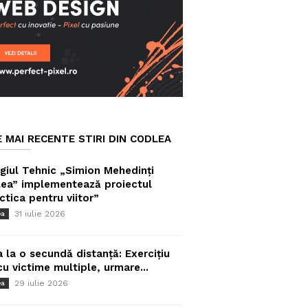
E MAI RECENTE STIRI DIN CODLEA
giul Tehnic „Simion Mehedinți
ea” implementează proiectul
ctica pentru viitor”
31 iulie 2026
ea
a la o secundă distanță: Exercițiu
cu victime multiple, urmare...
29 iulie 2026
ea