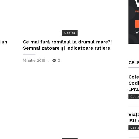
Codlea
ciun
Ce mai fură românul la drumul mare?!
Semnalizatoare și indicatoare rutiere
16 iulie 2019
0
CEL
Cole
Codl
„Pra
Codl
Viaț
ISU 
Codl