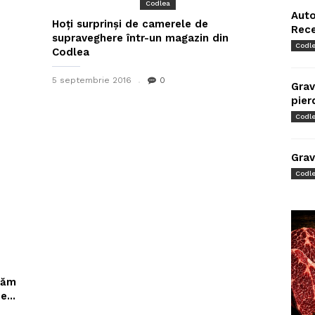
Codlea
Auto
Hoți surprinși de camerele de
Rec
supraveghere într-un magazin din
Codl
Codlea
5 septembrie 2016
0
Grav
pier
Codl
Grav
Codl
tăm
e...