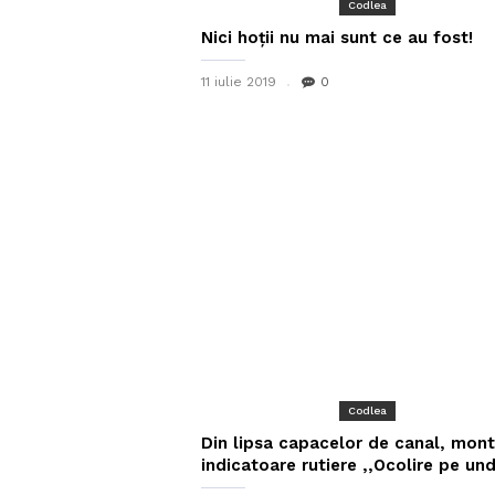
Codlea
Nici hoții nu mai sunt ce au fost!
11 iulie 2019
0
Codlea
Din lipsa capacelor de canal, mon
indicatoare rutiere ,,Ocolire pe und