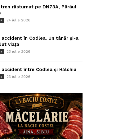
tren răsturnat pe DN73A, Pârâul
e
24 iulie 2026
ea
 accident în Codlea. Un tânăr și-a
dut viața
23 iulie 2026
ea
 accident între Codlea și Hălchiu
23 iulie 2026
ea