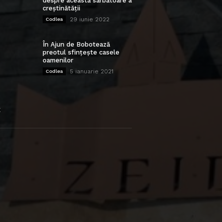
despre această sărbătoare a
creștinătății
29 iunie 2022
Codlea
În Ajun de Bobotează
preotul sfințește casele
oamenilor
5 ianuarie 2021
Codlea
E