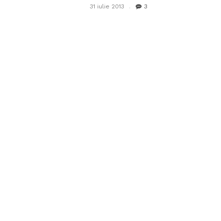
31 iulie 2013
3