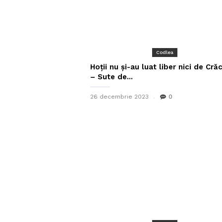
Codlea
Hoții nu și-au luat liber nici de Cră
– Sute de...
26 decembrie 2023
0