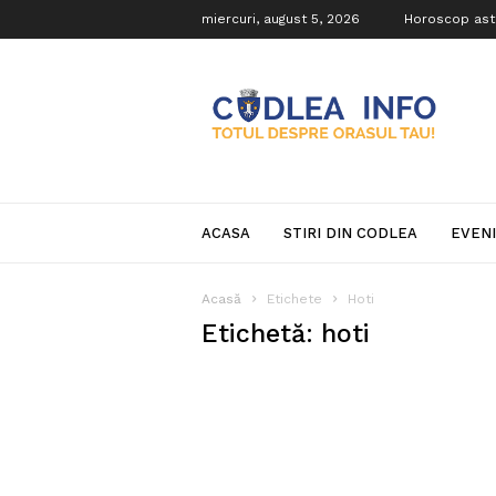
miercuri, august 5, 2026
Horoscop ast
Codlea
Info
ACASA
STIRI DIN CODLEA
EVEN
Acasă
Etichete
Hoti
Etichetă: hoti