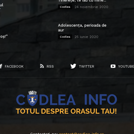
Tinerețe, te iau cu mine...
ul
24 noiembrie 2020
Codlea
”
Adolescența, perioada de
aur
oș!”
25 iunie 2020
Codlea
FACEBOOK
RSS
TWITTER
YOUTUB