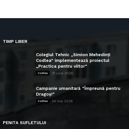
TIMP LIBER
Colegiul Tehnic „Simion Mehedinți
Codlea” implementează proiectul
„Practica pentru viitor”
31 iulie 2026
Codlea
Campanie umanitară ”Împreună pentru
Dragoș!”
24 mai 2026
Codlea
PENITA SUFLETULUI