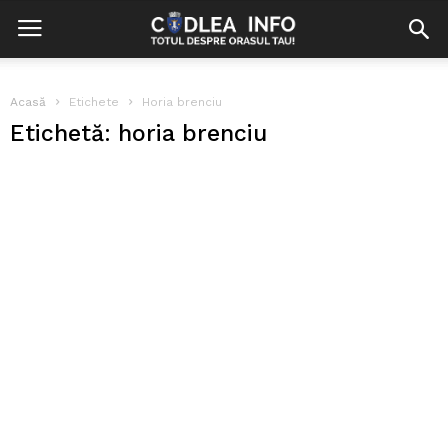
Acasă
Etichete
Horia brenciu
Etichetă: horia brenciu