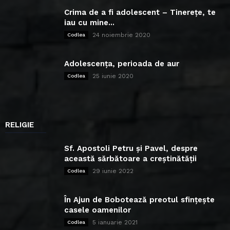
Crima de a fi adolescent – Tinerețe, te
iau cu mine...
24 noiembrie 2020
Codlea
Adolescența, perioada de aur
25 iunie 2020
Codlea
RELIGIE
Sf. Apostoli Petru și Pavel, despre
această sărbătoare a creștinătății
29 iunie 2022
Codlea
În Ajun de Bobotează preotul sfințește
casele oamenilor
5 ianuarie 2021
Codlea