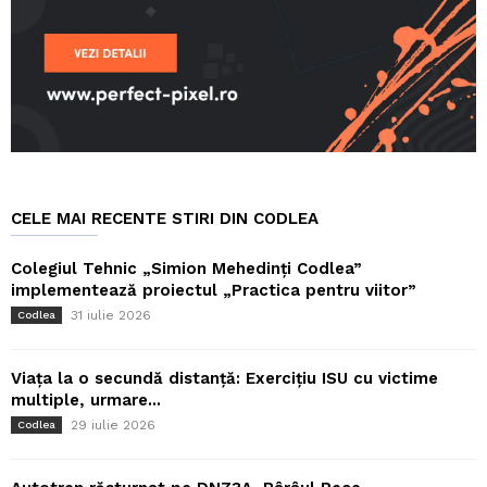
CELE MAI RECENTE STIRI DIN CODLEA
Colegiul Tehnic „Simion Mehedinți Codlea”
implementează proiectul „Practica pentru viitor”
31 iulie 2026
Codlea
Viața la o secundă distanță: Exercițiu ISU cu victime
multiple, urmare...
29 iulie 2026
Codlea