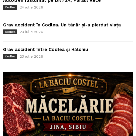
Autotren răsturnat pe DN73A, Pârâul Rece
24 iulie 2026
Codlea
Grav accident în Codlea. Un tânăr și-a pierdut viața
23 iulie 2026
Codlea
Grav accident între Codlea și Hălchiu
23 iulie 2026
Codlea