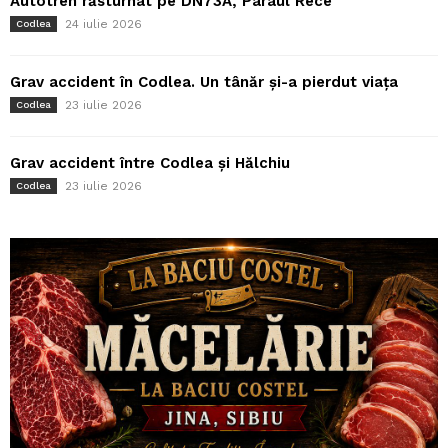
Autotren răsturnat pe DN73A, Pârâul Rece
24 iulie 2026
Codlea
Grav accident în Codlea. Un tânăr și-a pierdut viața
23 iulie 2026
Codlea
Grav accident între Codlea și Hălchiu
23 iulie 2026
Codlea