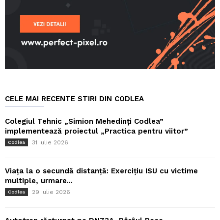
CELE MAI RECENTE STIRI DIN CODLEA
Colegiul Tehnic „Simion Mehedinți Codlea”
implementează proiectul „Practica pentru viitor”
31 iulie 2026
Codlea
Viața la o secundă distanță: Exercițiu ISU cu victime
multiple, urmare...
29 iulie 2026
Codlea