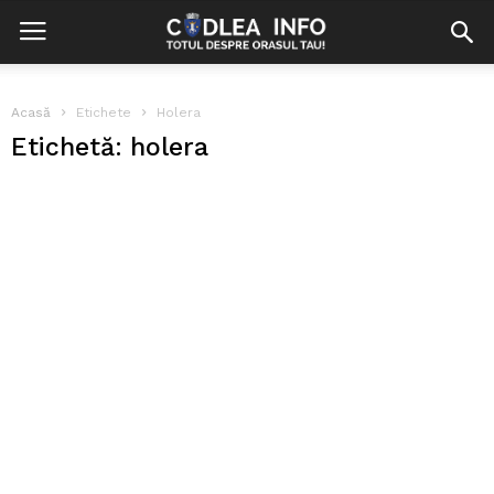
Acasă
Etichete
Holera
Etichetă: holera