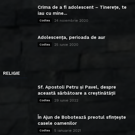
Crima de a fi adolescent – Tinerețe, te
iau cu mine...
24 noiembrie 2020
Codlea
Adolescența, perioada de aur
25 iunie 2020
Codlea
RELIGIE
Sf. Apostoli Petru și Pavel, despre
această sărbătoare a creștinătății
29 iunie 2022
Codlea
În Ajun de Bobotează preotul sfințește
casele oamenilor
5 ianuarie 2021
Codlea