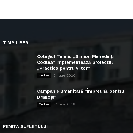
TIMP LIBER
Colegiul Tehnic „Simion Mehedinți
Codlea” implementează proiectul
„Practica pentru viitor”
31 iulie 2026
Codlea
Campanie umanitară ”Împreună pentru
Dragoș!”
24 mai 2026
Codlea
PENITA SUFLETULUI