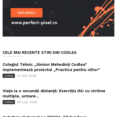
CELE MAI RECENTE STIRI DIN CODLEA
Colegiul Tehnic „Simion Mehedinți Codlea”
implementează proiectul „Practica pentru viitor”
31 iulie 2026
Codlea
Viața la o secundă distanță: Exercițiu ISU cu victime
multiple, urmare...
29 iulie 2026
Codlea