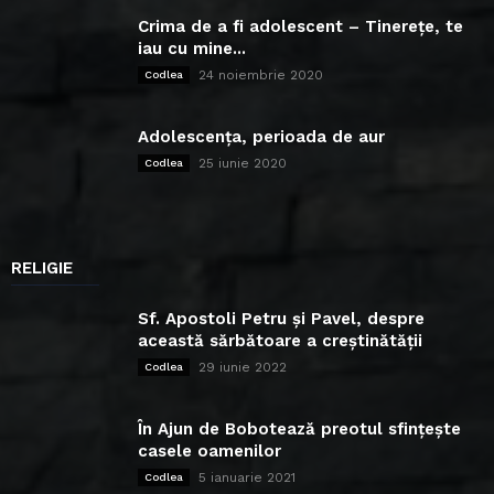
Crima de a fi adolescent – Tinerețe, te
iau cu mine...
24 noiembrie 2020
Codlea
Adolescența, perioada de aur
25 iunie 2020
Codlea
RELIGIE
Sf. Apostoli Petru și Pavel, despre
această sărbătoare a creștinătății
29 iunie 2022
Codlea
În Ajun de Bobotează preotul sfințește
casele oamenilor
5 ianuarie 2021
Codlea