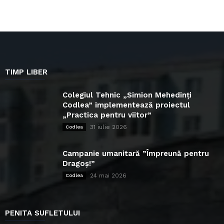
TIMP LIBER
Colegiul Tehnic „Simion Mehedinți
Codlea” implementează proiectul
„Practica pentru viitor”
31 iulie 2026
Codlea
Campanie umanitară ”Împreună pentru
Dragoș!”
24 mai 2026
Codlea
PENITA SUFLETULUI