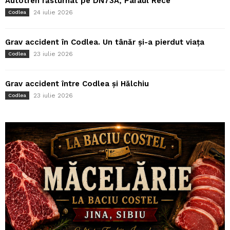
Autotren răsturnat pe DN73A, Pârâul Rece
24 iulie 2026
Codlea
Grav accident în Codlea. Un tânăr și-a pierdut viața
23 iulie 2026
Codlea
Grav accident între Codlea și Hălchiu
23 iulie 2026
Codlea