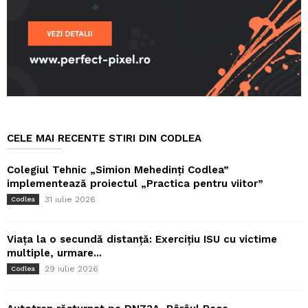
CELE MAI RECENTE STIRI DIN CODLEA
Colegiul Tehnic „Simion Mehedinți Codlea”
implementează proiectul „Practica pentru viitor”
31 iulie 2026
Codlea
Viața la o secundă distanță: Exercițiu ISU cu victime
multiple, urmare...
29 iulie 2026
Codlea