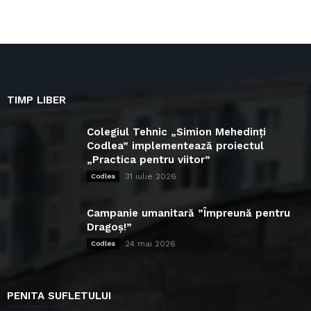
TIMP LIBER
Colegiul Tehnic „Simion Mehedinți
Codlea” implementează proiectul
„Practica pentru viitor”
31 iulie 2026
Codlea
Campanie umanitară ”Împreună pentru
Dragoș!”
24 mai 2026
Codlea
PENITA SUFLETULUI