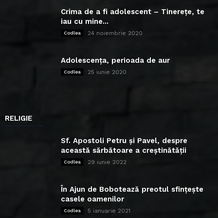
Crima de a fi adolescent – Tinerețe, te
iau cu mine...
24 noiembrie 2020
Codlea
Adolescența, perioada de aur
25 iunie 2020
Codlea
RELIGIE
Sf. Apostoli Petru și Pavel, despre
această sărbătoare a creștinătății
29 iunie 2022
Codlea
În Ajun de Bobotează preotul sfințește
casele oamenilor
5 ianuarie 2021
Codlea