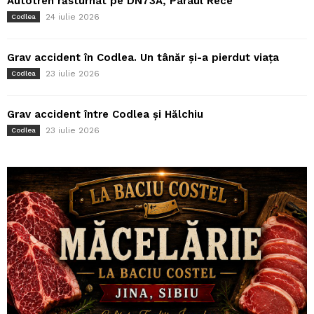
Autotren răsturnat pe DN73A, Pârâul Rece
24 iulie 2026
Codlea
Grav accident în Codlea. Un tânăr și-a pierdut viața
23 iulie 2026
Codlea
Grav accident între Codlea și Hălchiu
23 iulie 2026
Codlea