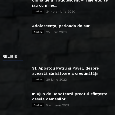
Crima de a fi adolescent – Tinerețe, te
iau cu mine...
24 noiembrie 2020
Codlea
Adolescența, perioada de aur
25 iunie 2020
Codlea
RELIGIE
Sf. Apostoli Petru și Pavel, despre
această sărbătoare a creștinătății
29 iunie 2022
Codlea
În Ajun de Bobotează preotul sfințește
casele oamenilor
5 ianuarie 2021
Codlea