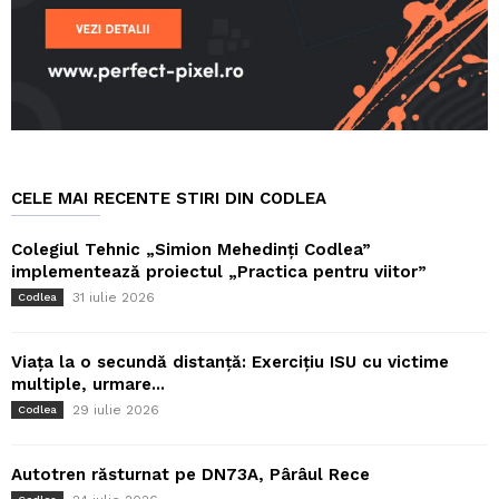
CELE MAI RECENTE STIRI DIN CODLEA
Colegiul Tehnic „Simion Mehedinți Codlea”
implementează proiectul „Practica pentru viitor”
31 iulie 2026
Codlea
Viața la o secundă distanță: Exercițiu ISU cu victime
multiple, urmare...
29 iulie 2026
Codlea
Autotren răsturnat pe DN73A, Pârâul Rece