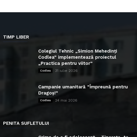
TIMP LIBER
Colegiul Tehnic „Simion Mehedinți
Codlea” implementează proiectul
„Practica pentru viitor”
31 iulie 2026
Codlea
Campanie umanitară ”Împreună pentru
Dragoș!”
24 mai 2026
Codlea
PENITA SUFLETULUI