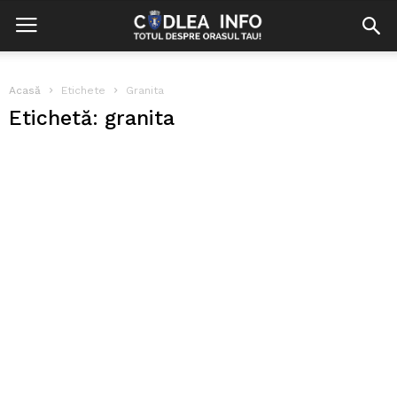
Acasă
Etichete
Granita
Etichetă: granita