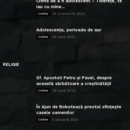
Crima de a fi adolescent – Tinerețe, te
iau cu mine...
24 noiembrie 2020
Codlea
Adolescența, perioada de aur
25 iunie 2020
Codlea
RELIGIE
Sf. Apostoli Petru și Pavel, despre
această sărbătoare a creștinătății
29 iunie 2022
Codlea
În Ajun de Bobotează preotul sfințește
casele oamenilor
5 ianuarie 2021
Codlea