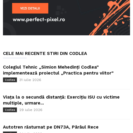
CELE MAI RECENTE STIRI DIN CODLEA
Colegiul Tehnic „Simion Mehedinți Codlea”
implementează proiectul „Practica pentru viitor”
31 iulie 2026
Codlea
Viața la o secundă distanță: Exercițiu ISU cu victime
multiple, urmare...
29 iulie 2026
Codlea
Autotren răsturnat pe DN73A, Pârâul Rece