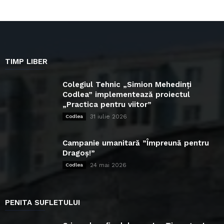
TIMP LIBER
Colegiul Tehnic „Simion Mehedinți
Codlea” implementează proiectul
„Practica pentru viitor”
31 iulie 2026
Codlea
Campanie umanitară ”Împreună pentru
Dragoș!”
24 mai 2026
Codlea
PENITA SUFLETULUI