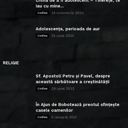
Crima de a fi adolescent – Tinerețe, te
iau cu mine...
24 noiembrie 2020
Codlea
Adolescența, perioada de aur
25 iunie 2020
Codlea
RELIGIE
Sf. Apostoli Petru și Pavel, despre
această sărbătoare a creștinătății
29 iunie 2022
Codlea
În Ajun de Bobotează preotul sfințește
casele oamenilor
5 ianuarie 2021
Codlea