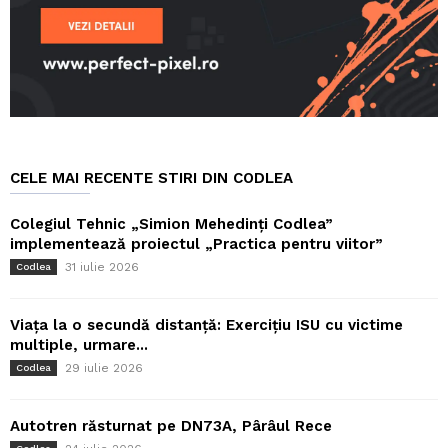
CELE MAI RECENTE STIRI DIN CODLEA
Colegiul Tehnic „Simion Mehedinți Codlea”
implementează proiectul „Practica pentru viitor”
31 iulie 2026
Codlea
Viața la o secundă distanță: Exercițiu ISU cu victime
multiple, urmare...
29 iulie 2026
Codlea
Autotren răsturnat pe DN73A, Pârâul Rece