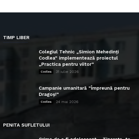
TIMP LIBER
Colegiul Tehnic „Simion Mehedinți
Codlea” implementează proiectul
„Practica pentru viitor”
31 iulie 2026
Codlea
Campanie umanitară ”Împreună pentru
Dragoș!”
24 mai 2026
Codlea
PENITA SUFLETULUI