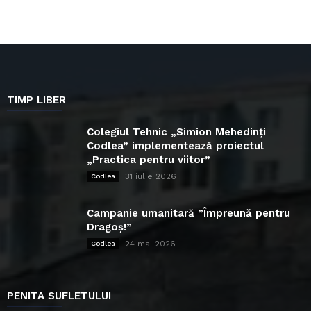
TIMP LIBER
Colegiul Tehnic „Simion Mehedinți
Codlea” implementează proiectul
„Practica pentru viitor”
31 iulie 2026
Codlea
Campanie umanitară ”Împreună pentru
Dragoș!”
24 mai 2026
Codlea
PENITA SUFLETULUI