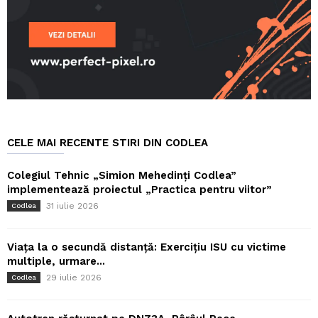
CELE MAI RECENTE STIRI DIN CODLEA
Colegiul Tehnic „Simion Mehedinți Codlea”
implementează proiectul „Practica pentru viitor”
31 iulie 2026
Codlea
Viața la o secundă distanță: Exercițiu ISU cu victime
multiple, urmare...
29 iulie 2026
Codlea