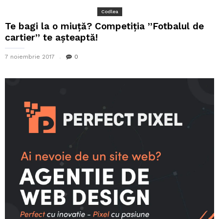
Codlea
Te bagi la o miuță? Competiția ”Fotbalul de
cartier” te așteaptă!
7 noiembrie 2017
0