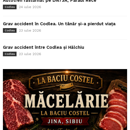
Autotren răsturnat pe DN73A, Pârâul Rece
24 iulie 2026
Codlea
Grav accident în Codlea. Un tânăr și-a pierdut viața
23 iulie 2026
Codlea
Grav accident între Codlea și Hălchiu
23 iulie 2026
Codlea