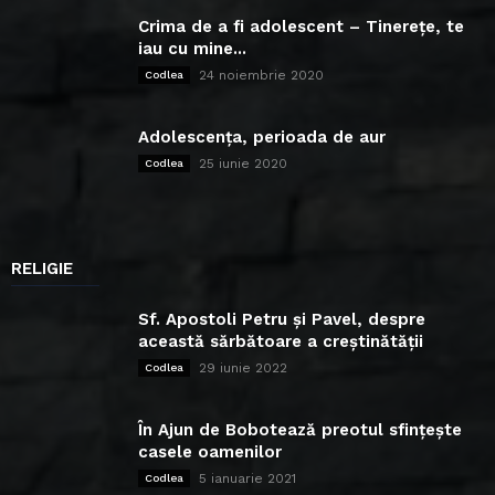
Crima de a fi adolescent – Tinerețe, te
iau cu mine...
24 noiembrie 2020
Codlea
Adolescența, perioada de aur
25 iunie 2020
Codlea
RELIGIE
Sf. Apostoli Petru și Pavel, despre
această sărbătoare a creștinătății
29 iunie 2022
Codlea
În Ajun de Bobotează preotul sfințește
casele oamenilor
5 ianuarie 2021
Codlea