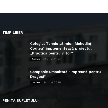
TIMP LIBER
Colegiul Tehnic „Simion Mehedinți
Codlea” implementează proiectul
„Practica pentru viitor”
31 iulie 2026
Codlea
Campanie umanitară ”Împreună pentru
Dragoș!”
24 mai 2026
Codlea
PENITA SUFLETULUI