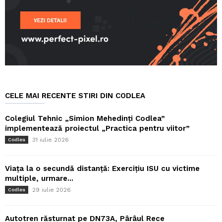
CELE MAI RECENTE STIRI DIN CODLEA
Colegiul Tehnic „Simion Mehedinți Codlea”
implementează proiectul „Practica pentru viitor”
31 iulie 2026
Codlea
Viața la o secundă distanță: Exercițiu ISU cu victime
multiple, urmare...
29 iulie 2026
Codlea
Autotren răsturnat pe DN73A, Pârâul Rece