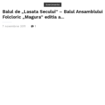
Evenimente
Balul de „Lasata Secului” – Balul Ansamblului
Folcloric „Magura” editia a...
7 noiembrie 2011
1