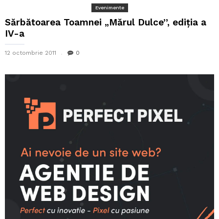
Evenimente
Sărbătoarea Toamnei „Mărul Dulce”, ediția a
IV-a
12 octombrie 2011
0