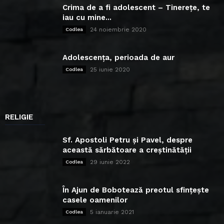
Crima de a fi adolescent – Tinerețe, te
iau cu mine...
24 noiembrie 2020
Codlea
Adolescența, perioada de aur
25 iunie 2020
Codlea
RELIGIE
Sf. Apostoli Petru și Pavel, despre
această sărbătoare a creștinătății
29 iunie 2022
Codlea
În Ajun de Bobotează preotul sfințește
casele oamenilor
5 ianuarie 2021
Codlea