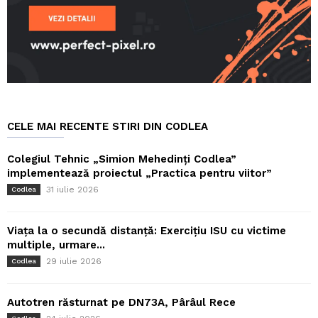
CELE MAI RECENTE STIRI DIN CODLEA
Colegiul Tehnic „Simion Mehedinți Codlea”
implementează proiectul „Practica pentru viitor”
31 iulie 2026
Codlea
Viața la o secundă distanță: Exercițiu ISU cu victime
multiple, urmare...
29 iulie 2026
Codlea
Autotren răsturnat pe DN73A, Pârâul Rece