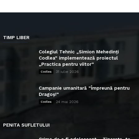
TIMP LIBER
Colegiul Tehnic „Simion Mehedinți
Codlea” implementează proiectul
„Practica pentru viitor”
31 iulie 2026
Codlea
Campanie umanitară ”Împreună pentru
Dragoș!”
24 mai 2026
Codlea
PENITA SUFLETULUI