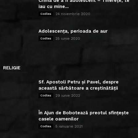
Crima de a fi adolescent – Tinerețe, te
iau cu mine...
24 noiembrie 2020
Codlea
Adolescența, perioada de aur
25 iunie 2020
Codlea
RELIGIE
Sf. Apostoli Petru și Pavel, despre
această sărbătoare a creștinătății
29 iunie 2022
Codlea
În Ajun de Bobotează preotul sfințește
casele oamenilor
5 ianuarie 2021
Codlea