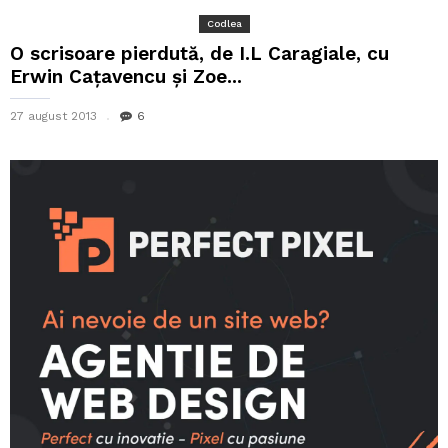
Codlea
O scrisoare pierdută, de I.L Caragiale, cu
Erwin Cațavencu și Zoe...
27 august 2013
6