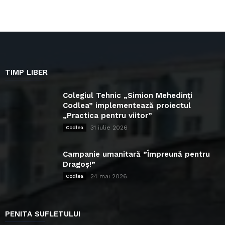
TIMP LIBER
Colegiul Tehnic „Simion Mehedinți
Codlea” implementează proiectul
„Practica pentru viitor”
31 iulie 2026
Codlea
Campanie umanitară ”Împreună pentru
Dragoș!”
24 mai 2026
Codlea
PENITA SUFLETULUI