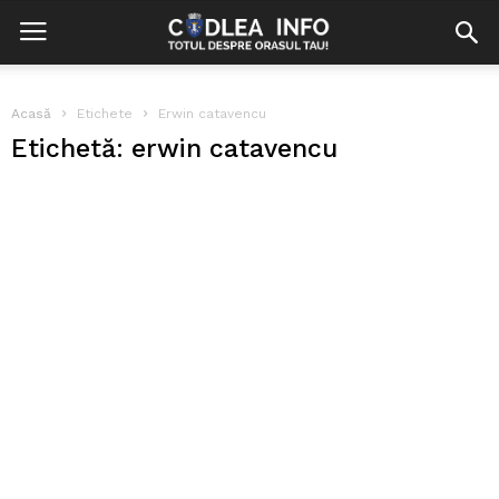
Acasă
Etichete
Erwin catavencu
Etichetă: erwin catavencu