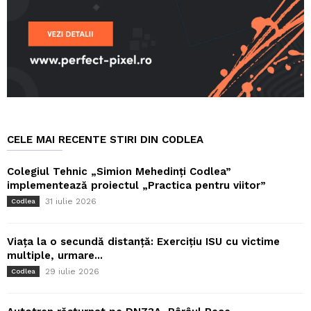
CELE MAI RECENTE STIRI DIN CODLEA
Colegiul Tehnic „Simion Mehedinți Codlea”
implementează proiectul „Practica pentru viitor”
31 iulie 2026
Codlea
Viața la o secundă distanță: Exercițiu ISU cu victime
multiple, urmare...
29 iulie 2026
Codlea