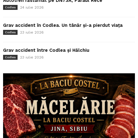
Autotren răsturnat pe DN73A, Pârâul Rece
24 iulie 2026
Codlea
Grav accident în Codlea. Un tânăr și-a pierdut viața
23 iulie 2026
Codlea
Grav accident între Codlea și Hălchiu
23 iulie 2026
Codlea