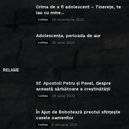
Crima de a fi adolescent – Tinerețe, te
iau cu mine...
24 noiembrie 2020
Codlea
Adolescența, perioada de aur
25 iunie 2020
Codlea
RELIGIE
Sf. Apostoli Petru și Pavel, despre
această sărbătoare a creștinătății
29 iunie 2022
Codlea
În Ajun de Bobotează preotul sfințește
casele oamenilor
5 ianuarie 2021
Codlea