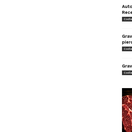
Auto
Rec
Codl
Grav
pier
Codl
Grav
Codl