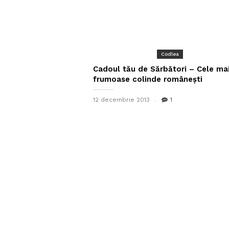
Codlea
Cadoul tău de Sărbători – Cele ma
frumoase colinde românești
12 decembrie 2013
1