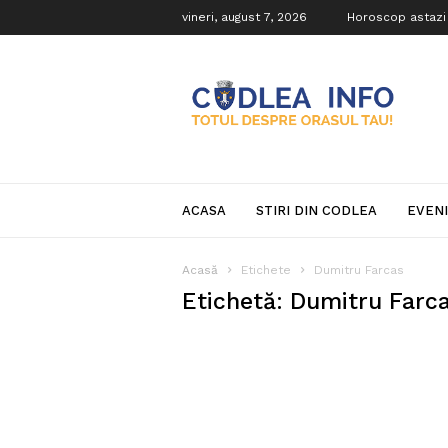
vineri, august 7, 2026
Horoscop astazi
Codlea
Info
ACASA
STIRI DIN CODLEA
EVEN
Acasă
Etichete
Dumitru Farcas
Etichetă: Dumitru Farc