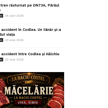
tren răsturnat pe DN73A, Pârâul
e
24 iulie 2026
ea
 accident în Codlea. Un tânăr și-a
dut viața
23 iulie 2026
ea
 accident între Codlea și Hălchiu
23 iulie 2026
ea