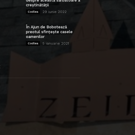
despre această sărbătoare a
creștinătății
29 iunie 2022
Codlea
În Ajun de Bobotează
preotul sfințește casele
oamenilor
5 ianuarie 2021
Codlea
E