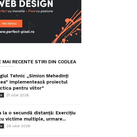
E MAI RECENTE STIRI DIN CODLEA
giul Tehnic „Simion Mehedinți
ea” implementează proiectul
ctica pentru viitor”
31 iulie 2026
ea
a la o secundă distanță: Exercițiu
cu victime multiple, urmare...
29 iulie 2026
ea