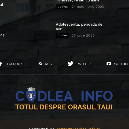
Tinerețe, te iau cu mine...
ul
24 noiembrie 2020
Codlea
”
Adolescența, perioada de
aur
oș!”
25 iunie 2020
Codlea
FACEBOOK
RSS
TWITTER
YOUTUB