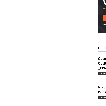
i
CEL
Cole
Codl
„Pra
Codl
Viaț
ISU 
Codl