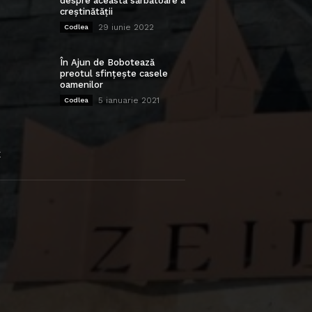
despre această sărbătoare a
creștinătății
29 iunie 2022
Codlea
În Ajun de Bobotează
preotul sfințește casele
oamenilor
5 ianuarie 2021
Codlea
E