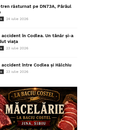
tren răsturnat pe DN73A, Pârâul
e
24 iulie 2026
ea
 accident în Codlea. Un tânăr și-a
dut viața
23 iulie 2026
ea
 accident între Codlea și Hălchiu
23 iulie 2026
ea