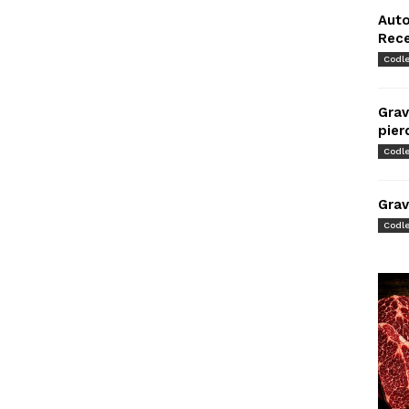
Auto
Rec
Codl
Grav
pier
Codl
Grav
Codl