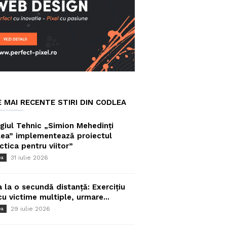
E MAI RECENTE STIRI DIN CODLEA
giul Tehnic „Simion Mehedinți
ea” implementează proiectul
ctica pentru viitor”
31 iulie 2026
ea
a la o secundă distanță: Exercițiu
cu victime multiple, urmare...
29 iulie 2026
ea