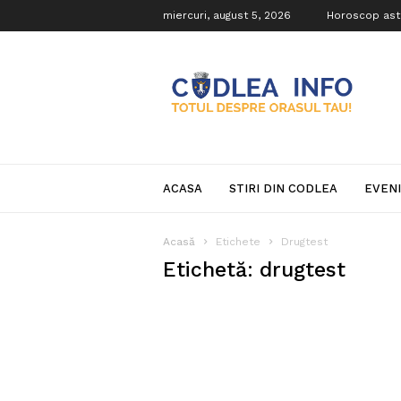
miercuri, august 5, 2026
Horoscop ast
Codlea
Info
ACASA
STIRI DIN CODLEA
EVEN
Acasă
Etichete
Drugtest
Etichetă: drugtest