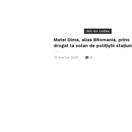
Stiri din Codlea
Matei Dima, alias BRomania, prins
drogat la volan de polițiștii stațiunii
21 martie 2021
0