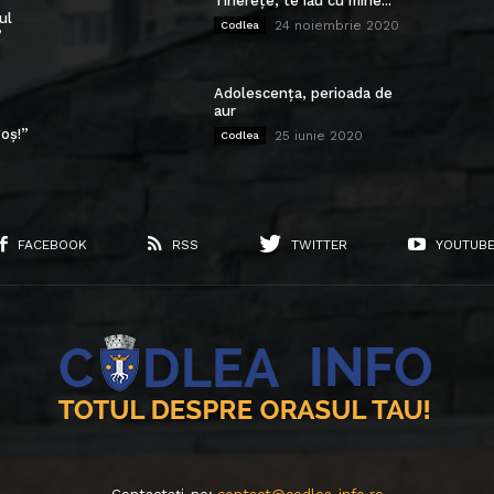
Tinerețe, te iau cu mine...
ul
24 noiembrie 2020
Codlea
”
Adolescența, perioada de
aur
oș!”
25 iunie 2020
Codlea
FACEBOOK
RSS
TWITTER
YOUTUB