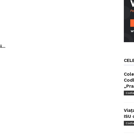
...
CEL
Cole
Codl
„Pra
Codl
Viaț
ISU 
Codl