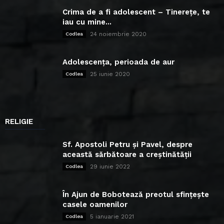
Crima de a fi adolescent – Tinerețe, te
iau cu mine...
24 noiembrie 2020
Codlea
Adolescența, perioada de aur
25 iunie 2020
Codlea
RELIGIE
Sf. Apostoli Petru și Pavel, despre
această sărbătoare a creștinătății
29 iunie 2022
Codlea
În Ajun de Bobotează preotul sfințește
casele oamenilor
5 ianuarie 2021
Codlea