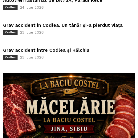
Autotren răsturnat pe DN73A, Pârâul Rece
24 iulie 2026
Codlea
Grav accident în Codlea. Un tânăr și-a pierdut viața
23 iulie 2026
Codlea
Grav accident între Codlea și Hălchiu
23 iulie 2026
Codlea