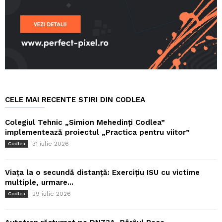
CELE MAI RECENTE STIRI DIN CODLEA
Colegiul Tehnic „Simion Mehedinți Codlea”
implementează proiectul „Practica pentru viitor”
31 iulie 2026
Codlea
Viața la o secundă distanță: Exercițiu ISU cu victime
multiple, urmare...
29 iulie 2026
Codlea