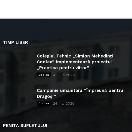
TIMP LIBER
Colegiul Tehnic „Simion Mehedinți
Codlea” implementează proiectul
„Practica pentru viitor”
31 iulie 2026
Codlea
Campanie umanitară ”Împreună pentru
Dragoș!”
24 mai 2026
Codlea
PENITA SUFLETULUI