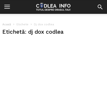
Acasă
Etichete
Dj dox codlea
Etichetă: dj dox codlea