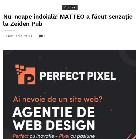
Codlea
Nu-ncape îndoială! MATTEO a făcut senzație
la Zeiden Pub
19 ianuarie 2013
1