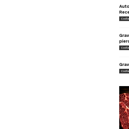
Auto
Rec
Codl
Grav
pier
Codl
Grav
Codl