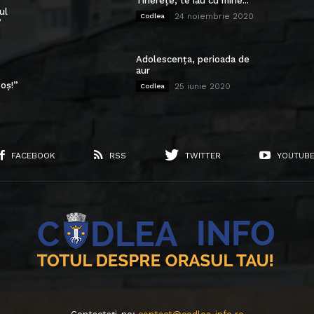
Tinerețe, te iau cu mine...
ul
24 noiembrie 2020
Codlea
”
Adolescența, perioada de
aur
oș!”
25 iunie 2020
Codlea
FACEBOOK
RSS
TWITTER
YOUTUB