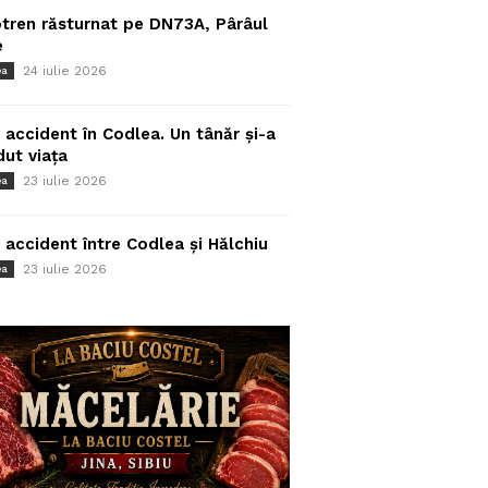
tren răsturnat pe DN73A, Pârâul
e
24 iulie 2026
ea
 accident în Codlea. Un tânăr și-a
dut viața
23 iulie 2026
ea
 accident între Codlea și Hălchiu
23 iulie 2026
ea