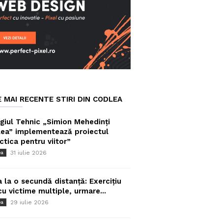
E MAI RECENTE STIRI DIN CODLEA
giul Tehnic „Simion Mehedinți
ea” implementează proiectul
ctica pentru viitor”
31 iulie 2026
ea
a la o secundă distanță: Exercițiu
cu victime multiple, urmare...
29 iulie 2026
ea