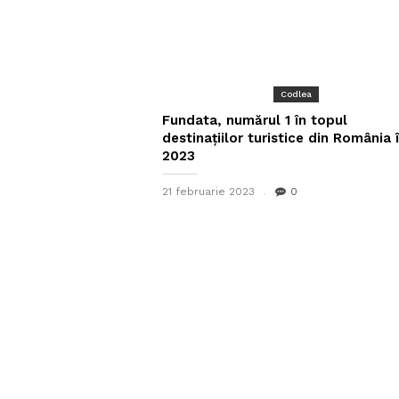
Codlea
Fundata, numărul 1 în topul
destinațiilor turistice din România 
2023
21 februarie 2023
0