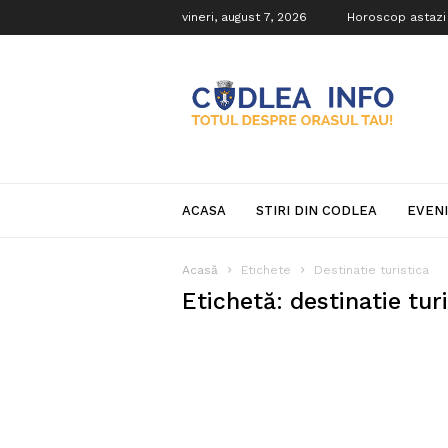
vineri, august 7, 2026
Horoscop astazi
Codlea
Info
ACASA
STIRI DIN CODLEA
EVEN
Acasă
Etichete
Destinatie turistica
Etichetă: destinatie tur