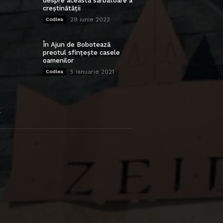
despre această sărbătoare a
creștinătății
29 iunie 2022
Codlea
În Ajun de Bobotează
preotul sfințește casele
oamenilor
5 ianuarie 2021
Codlea
E