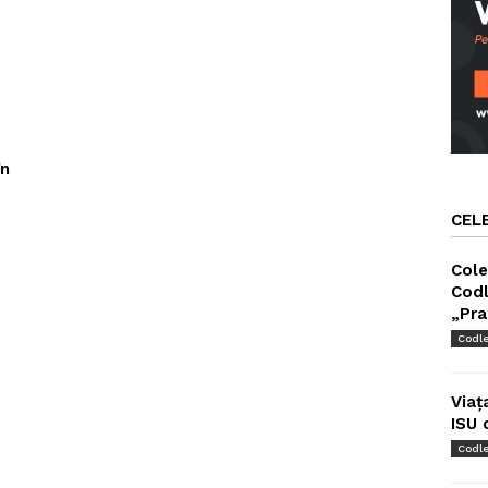
în
CEL
Cole
Codl
„Pra
Codl
Viaț
ISU 
Codl