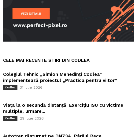
CELE MAI RECENTE STIRI DIN CODLEA
Colegiul Tehnic „Simion Mehedinți Codlea”
implementează proiectul „Practica pentru viitor”
31 iulie 2026
Codlea
Viața la o secundă distanță: Exercițiu ISU cu victime
multiple, urmare...
29 iulie 2026
Codlea
Autotren răsturnat pe DN73A, Pârâul Rece