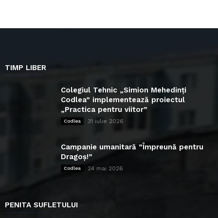
TIMP LIBER
Colegiul Tehnic „Simion Mehedinți
Codlea” implementează proiectul
„Practica pentru viitor”
31 iulie 2026
Codlea
Campanie umanitară ”Împreună pentru
Dragoș!”
24 mai 2026
Codlea
PENITA SUFLETULUI