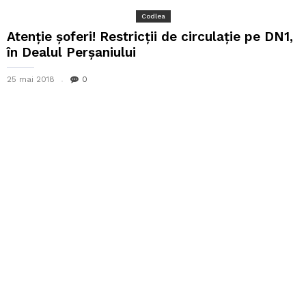
Codlea
Atenție șoferi! Restricții de circulație pe DN1,
în Dealul Perșaniului
25 mai 2018
0