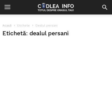
Acasă
Etichete
Dealul persani
Etichetă: dealul persani