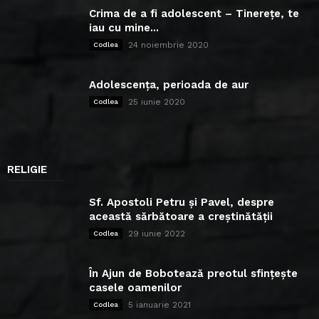
Crima de a fi adolescent – Tinerețe, te
iau cu mine...
24 noiembrie 2020
Codlea
Adolescența, perioada de aur
25 iunie 2020
Codlea
RELIGIE
Sf. Apostoli Petru și Pavel, despre
această sărbătoare a creștinătății
29 iunie 2022
Codlea
În Ajun de Bobotează preotul sfințește
casele oamenilor
5 ianuarie 2021
Codlea