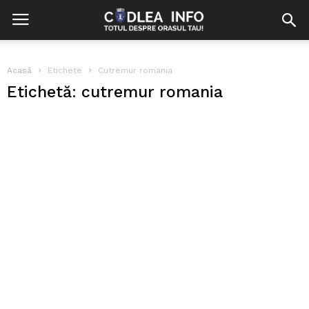
Acasă
Etichete
Cutremur romania
Etichetă: cutremur romania