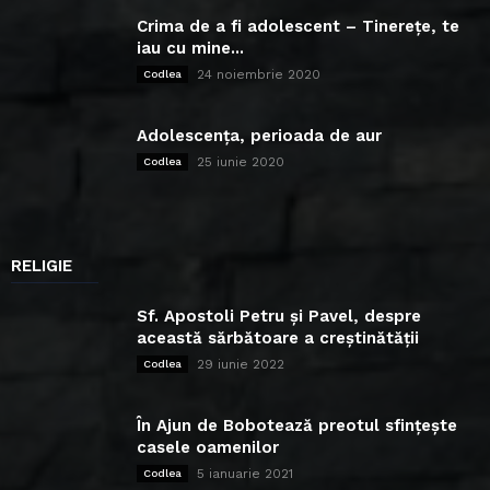
Crima de a fi adolescent – Tinerețe, te
iau cu mine...
24 noiembrie 2020
Codlea
Adolescența, perioada de aur
25 iunie 2020
Codlea
RELIGIE
Sf. Apostoli Petru și Pavel, despre
această sărbătoare a creștinătății
29 iunie 2022
Codlea
În Ajun de Bobotează preotul sfințește
casele oamenilor
5 ianuarie 2021
Codlea