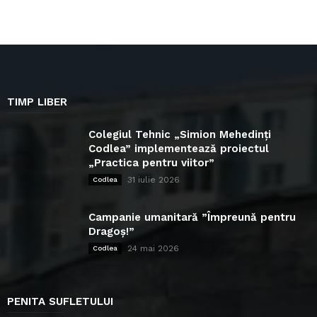
TIMP LIBER
Colegiul Tehnic „Simion Mehedinți
Codlea” implementează proiectul
„Practica pentru viitor”
31 iulie 2026
Codlea
Campanie umanitară ”Împreună pentru
Dragoș!”
24 mai 2026
Codlea
PENITA SUFLETULUI