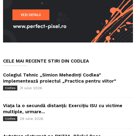
CELE MAI RECENTE STIRI DIN CODLEA
Colegiul Tehnic „Simion Mehedinți Codlea”
implementează proiectul „Practica pentru viitor”
31 iulie 2026
Codlea
Viața la o secundă distanță: Exercițiu ISU cu victime
multiple, urmare...
29 iulie 2026
Codlea