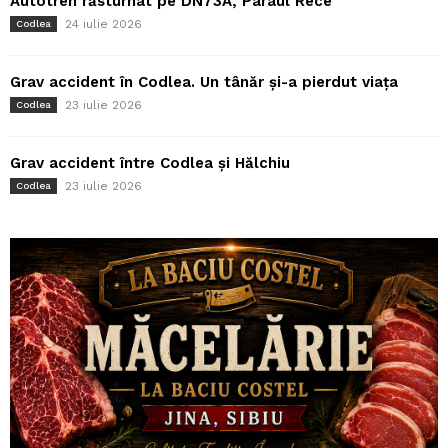
Autotren răsturnat pe DN73A, Pârâul Rece
24 iulie 2026
Codlea
Grav accident în Codlea. Un tânăr și-a pierdut viața
23 iulie 2026
Codlea
Grav accident între Codlea și Hălchiu
23 iulie 2026
Codlea