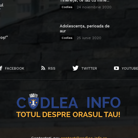
Tinerețe, te iau cu mine...
ul
24 noiembrie 2020
Codlea
”
Adolescența, perioada de
aur
oș!”
25 iunie 2020
Codlea
FACEBOOK
RSS
TWITTER
YOUTUB