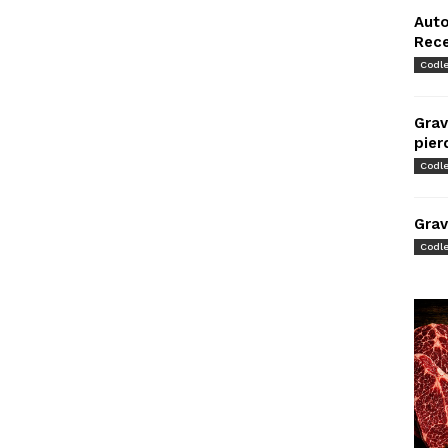
Auto
Rec
Codl
Grav
pier
Codl
Grav
Codl