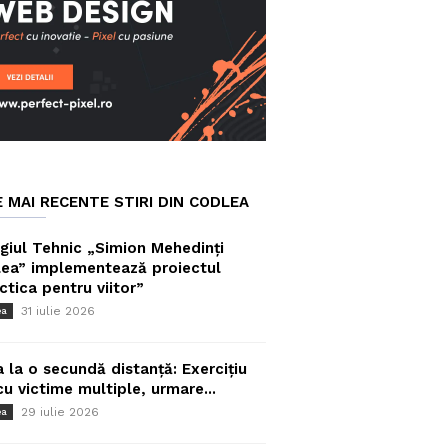
E MAI RECENTE STIRI DIN CODLEA
giul Tehnic „Simion Mehedinți
ea” implementează proiectul
ctica pentru viitor”
31 iulie 2026
ea
a la o secundă distanță: Exercițiu
cu victime multiple, urmare...
29 iulie 2026
ea