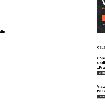
din
CEL
Cole
Codl
„Pra
Codl
Viaț
ISU 
Codl