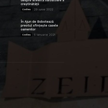
despre această sărbătoare a
creștinătății
29 iunie 2022
Codlea
În Ajun de Bobotează
preotul sfințește casele
oamenilor
5 ianuarie 2021
Codlea
E