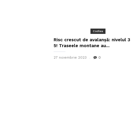
Codlea
Risc crescut de avalanșă: nivelul 3 
5! Traseele montane au...
27 noiembrie 2023
0