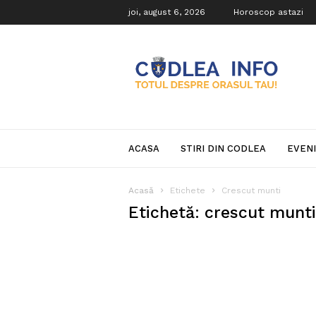
joi, august 6, 2026
Horoscop astazi
Codlea
Info
ACASA
STIRI DIN CODLEA
EVEN
Acasă
Etichete
Crescut munti
Etichetă: crescut munti