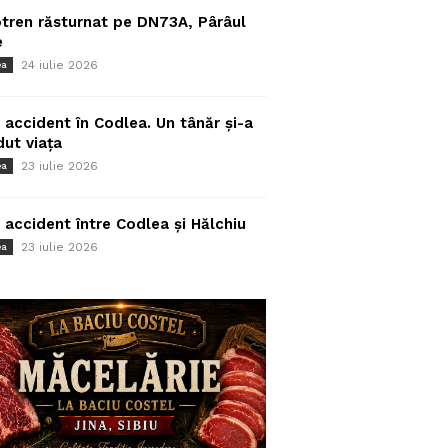
tren răsturnat pe DN73A, Pârâul
e
24 iulie 2026
ea
 accident în Codlea. Un tânăr și-a
dut viața
23 iulie 2026
ea
 accident între Codlea și Hălchiu
23 iulie 2026
ea