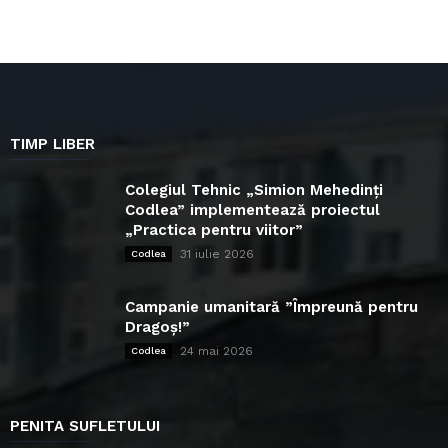
TIMP LIBER
Colegiul Tehnic „Simion Mehedinți
Codlea” implementează proiectul
„Practica pentru viitor”
31 iulie 2026
Codlea
Campanie umanitară ”Împreună pentru
Dragoș!”
24 mai 2026
Codlea
PENITA SUFLETULUI