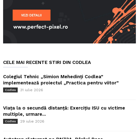
CELE MAI RECENTE STIRI DIN CODLEA
Colegiul Tehnic „Simion Mehedinți Codlea”
implementează proiectul „Practica pentru viitor”
31 iulie 2026
Codlea
Viața la o secundă distanță: Exercițiu ISU cu victime
multiple, urmare...
29 iulie 2026
Codlea