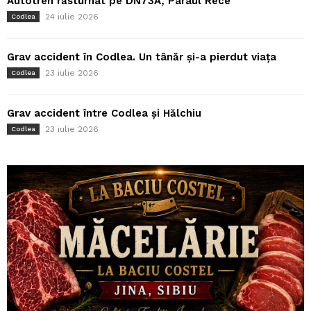
Autotren răsturnat pe DN73A, Pârâul Rece
24 iulie 2026
Codlea
Grav accident în Codlea. Un tânăr și-a pierdut viața
23 iulie 2026
Codlea
Grav accident între Codlea și Hălchiu
23 iulie 2026
Codlea