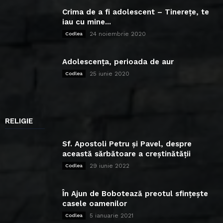
Crima de a fi adolescent – Tinerețe, te
iau cu mine...
24 noiembrie 2020
Codlea
Adolescența, perioada de aur
25 iunie 2020
Codlea
RELIGIE
Sf. Apostoli Petru și Pavel, despre
această sărbătoare a creștinătății
29 iunie 2022
Codlea
În Ajun de Bobotează preotul sfințește
casele oamenilor
5 ianuarie 2021
Codlea