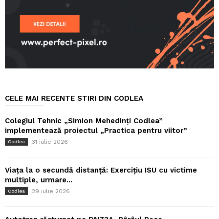
CELE MAI RECENTE STIRI DIN CODLEA
Colegiul Tehnic „Simion Mehedinți Codlea”
implementează proiectul „Practica pentru viitor”
31 iulie 2026
Codlea
Viața la o secundă distanță: Exercițiu ISU cu victime
multiple, urmare...
29 iulie 2026
Codlea