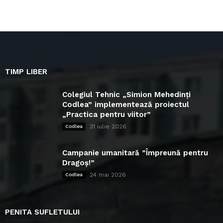
TIMP LIBER
Colegiul Tehnic „Simion Mehedinți
Codlea” implementează proiectul
„Practica pentru viitor”
31 iulie 2026
Codlea
Campanie umanitară ”Împreună pentru
Dragoș!”
24 mai 2026
Codlea
PENITA SUFLETULUI