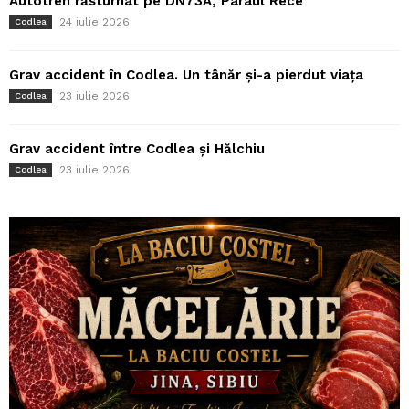
Autotren răsturnat pe DN73A, Pârâul Rece
24 iulie 2026
Codlea
Grav accident în Codlea. Un tânăr și-a pierdut viața
23 iulie 2026
Codlea
Grav accident între Codlea și Hălchiu
23 iulie 2026
Codlea