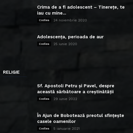
Crima de a fi adolescent – Tinerețe, te
iau cu mine...
24 noiembrie 2020
Codlea
Adolescența, perioada de aur
25 iunie 2020
Codlea
RELIGIE
Sf. Apostoli Petru și Pavel, despre
această sărbătoare a creștinătății
29 iunie 2022
Codlea
În Ajun de Bobotează preotul sfințește
casele oamenilor
5 ianuarie 2021
Codlea