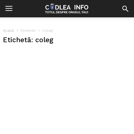
Acasă
Etichete
Coleg
Etichetă: coleg