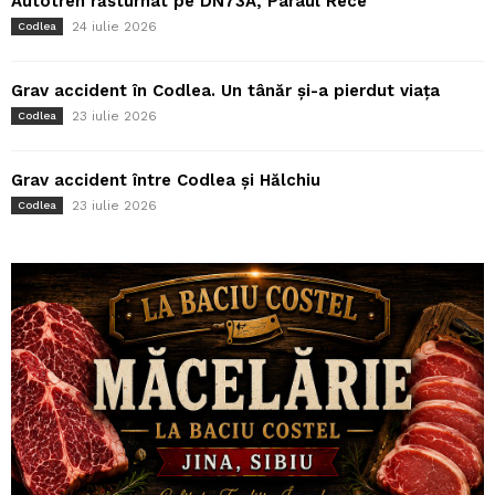
Autotren răsturnat pe DN73A, Pârâul Rece
24 iulie 2026
Codlea
Grav accident în Codlea. Un tânăr și-a pierdut viața
23 iulie 2026
Codlea
Grav accident între Codlea și Hălchiu
23 iulie 2026
Codlea