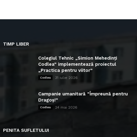
TIMP LIBER
Colegiul Tehnic „Simion Mehedinți
Codlea” implementează proiectul
„Practica pentru viitor”
31 iulie 2026
Codlea
Campanie umanitară ”Împreună pentru
Dragoș!”
24 mai 2026
Codlea
PENITA SUFLETULUI