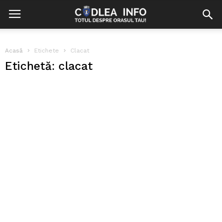
Acasă
Etichete
Clacat
Etichetă: clacat