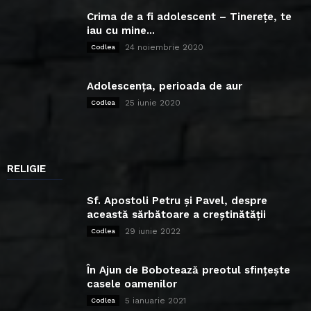
Crima de a fi adolescent – Tinerețe, te
iau cu mine...
24 noiembrie 2020
Codlea
Adolescența, perioada de aur
25 iunie 2020
Codlea
RELIGIE
Sf. Apostoli Petru și Pavel, despre
această sărbătoare a creștinătății
29 iunie 2022
Codlea
În Ajun de Bobotează preotul sfințește
casele oamenilor
5 ianuarie 2021
Codlea