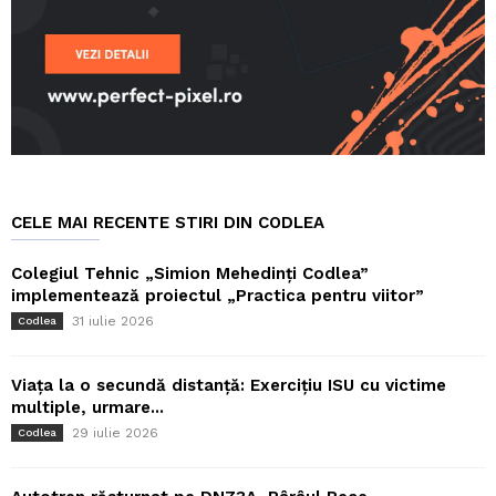
CELE MAI RECENTE STIRI DIN CODLEA
Colegiul Tehnic „Simion Mehedinți Codlea”
implementează proiectul „Practica pentru viitor”
31 iulie 2026
Codlea
Viața la o secundă distanță: Exercițiu ISU cu victime
multiple, urmare...
29 iulie 2026
Codlea