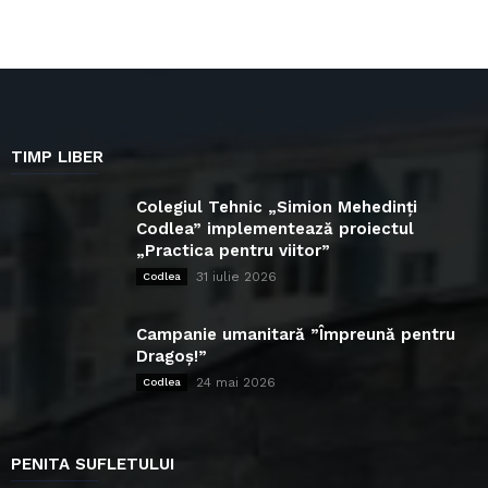
TIMP LIBER
Colegiul Tehnic „Simion Mehedinți
Codlea” implementează proiectul
„Practica pentru viitor”
31 iulie 2026
Codlea
Campanie umanitară ”Împreună pentru
Dragoș!”
24 mai 2026
Codlea
PENITA SUFLETULUI