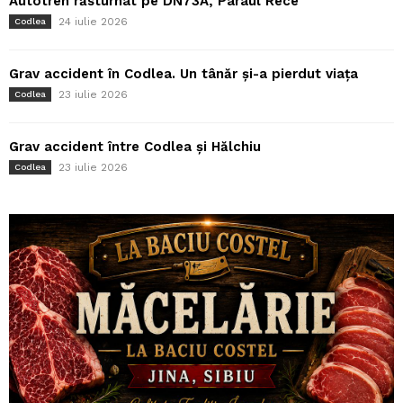
Autotren răsturnat pe DN73A, Pârâul Rece
24 iulie 2026
Codlea
Grav accident în Codlea. Un tânăr și-a pierdut viața
23 iulie 2026
Codlea
Grav accident între Codlea și Hălchiu
23 iulie 2026
Codlea