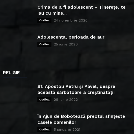
Crima de a fi adolescent – Tinerețe, te
iau cu mine...
24 noiembrie 2020
Codlea
Adolescența, perioada de aur
25 iunie 2020
Codlea
RELIGIE
Sf. Apostoli Petru și Pavel, despre
această sărbătoare a creștinătății
29 iunie 2022
Codlea
În Ajun de Bobotează preotul sfințește
casele oamenilor
5 ianuarie 2021
Codlea