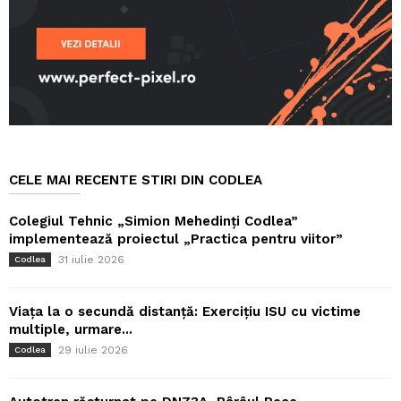
CELE MAI RECENTE STIRI DIN CODLEA
Colegiul Tehnic „Simion Mehedinți Codlea”
implementează proiectul „Practica pentru viitor”
31 iulie 2026
Codlea
Viața la o secundă distanță: Exercițiu ISU cu victime
multiple, urmare...
29 iulie 2026
Codlea