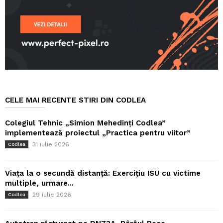
CELE MAI RECENTE STIRI DIN CODLEA
Colegiul Tehnic „Simion Mehedinți Codlea”
implementează proiectul „Practica pentru viitor”
31 iulie 2026
Codlea
Viața la o secundă distanță: Exercițiu ISU cu victime
multiple, urmare...
29 iulie 2026
Codlea