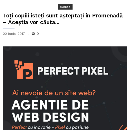
Codlea
Toți copiii isteți sunt așteptați în Promenadă
– Aceștia vor căuta...
22 iunie 2017
0