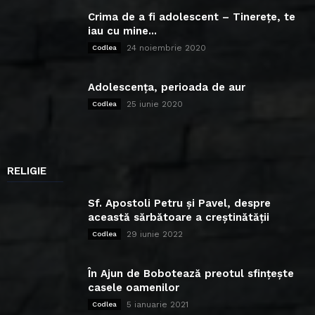
Crima de a fi adolescent – Tinerețe, te
iau cu mine...
24 noiembrie 2020
Codlea
Adolescența, perioada de aur
25 iunie 2020
Codlea
RELIGIE
Sf. Apostoli Petru și Pavel, despre
această sărbătoare a creștinătății
29 iunie 2022
Codlea
În Ajun de Bobotează preotul sfințește
casele oamenilor
5 ianuarie 2021
Codlea