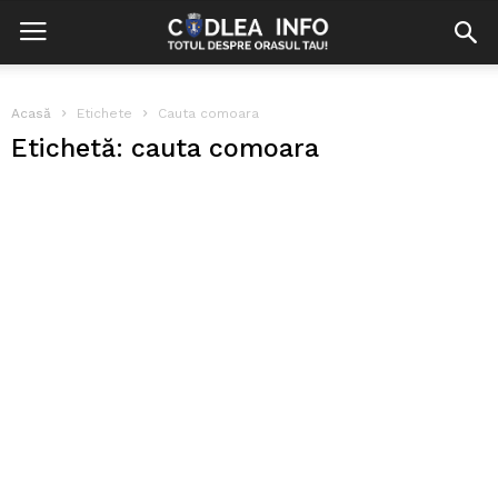
Acasă
Etichete
Cauta comoara
Etichetă: cauta comoara