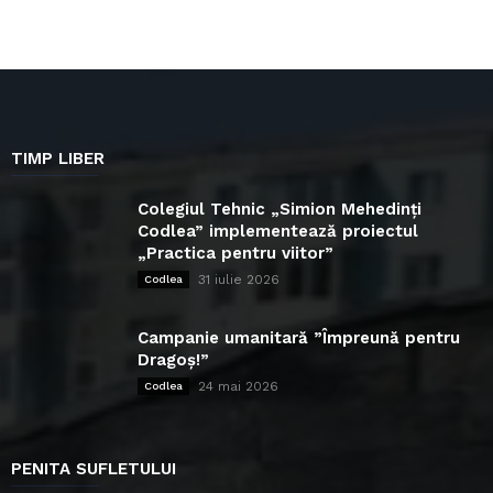
TIMP LIBER
Colegiul Tehnic „Simion Mehedinți
Codlea” implementează proiectul
„Practica pentru viitor”
31 iulie 2026
Codlea
Campanie umanitară ”Împreună pentru
Dragoș!”
24 mai 2026
Codlea
PENITA SUFLETULUI