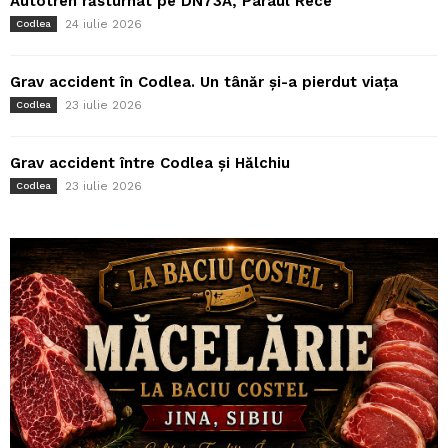
Autotren răsturnat pe DN73A, Pârâul Rece
24 iulie 2026
Codlea
Grav accident în Codlea. Un tânăr și-a pierdut viața
23 iulie 2026
Codlea
Grav accident între Codlea și Hălchiu
23 iulie 2026
Codlea