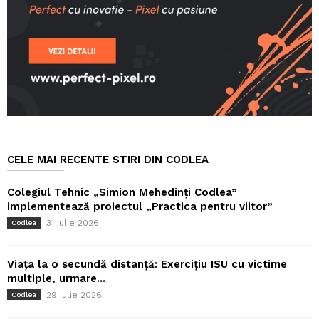
CELE MAI RECENTE STIRI DIN CODLEA
Colegiul Tehnic „Simion Mehedinți Codlea”
implementează proiectul „Practica pentru viitor”
31 iulie 2026
Codlea
Viața la o secundă distanță: Exercițiu ISU cu victime
multiple, urmare...
29 iulie 2026
Codlea