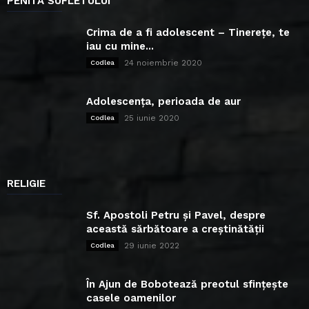
PENITA SUFLETULUI
Crima de a fi adolescent – Tinerețe, te
iau cu mine...
24 noiembrie 2020
Codlea
Adolescența, perioada de aur
25 iunie 2020
Codlea
RELIGIE
Sf. Apostoli Petru și Pavel, despre
această sărbătoare a creștinătății
29 iunie 2022
Codlea
În Ajun de Bobotează preotul sfințește
casele oamenilor