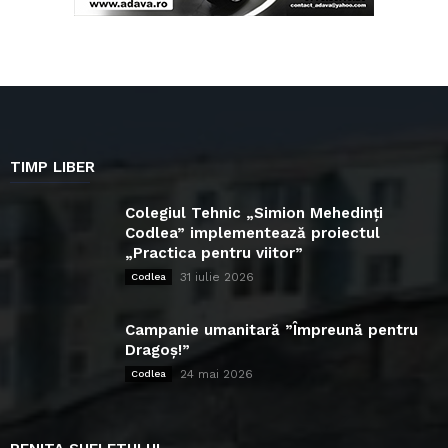
TIMP LIBER
Colegiul Tehnic „Simion Mehedinți
Codlea” implementează proiectul
„Practica pentru viitor”
31 iulie 2026
Codlea
Campanie umanitară ”Împreună pentru
Dragoș!”
24 mai 2026
Codlea