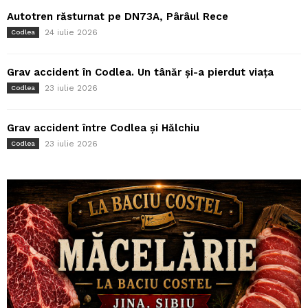
Autotren răsturnat pe DN73A, Pârâul Rece
24 iulie 2026
Codlea
Grav accident în Codlea. Un tânăr și-a pierdut viața
23 iulie 2026
Codlea
Grav accident între Codlea și Hălchiu
23 iulie 2026
Codlea