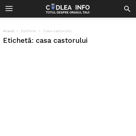
Acasă
Etichete
Casa castorului
Etichetă: casa castorului