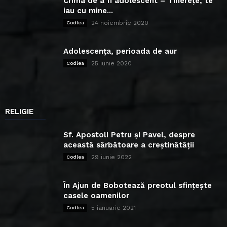
Crima de a fi adolescent – Tinerețe, te
iau cu mine...
24 noiembrie 2020
Codlea
Adolescența, perioada de aur
25 iunie 2020
Codlea
RELIGIE
Sf. Apostoli Petru și Pavel, despre
această sărbătoare a creștinătății
29 iunie 2022
Codlea
În Ajun de Bobotează preotul sfințește
casele oamenilor
5 ianuarie 2021
Codlea