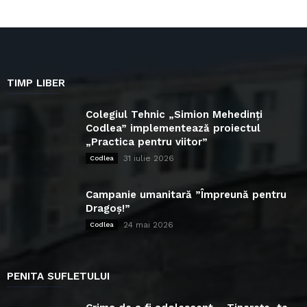
TIMP LIBER
Colegiul Tehnic „Simion Mehedinți
Codlea” implementează proiectul
„Practica pentru viitor”
31 iulie 2026
Codlea
Campanie umanitară ”Împreună pentru
Dragoș!”
24 mai 2026
Codlea
PENITA SUFLETULUI