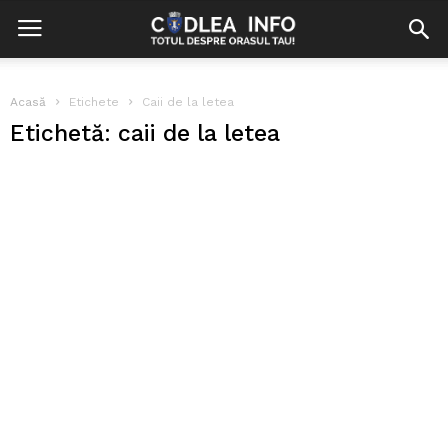
Acasă
Etichete
Caii de la letea
Etichetă: caii de la letea