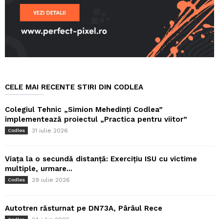
CELE MAI RECENTE STIRI DIN CODLEA
Colegiul Tehnic „Simion Mehedinți Codlea”
implementează proiectul „Practica pentru viitor”
31 iulie 2026
Codlea
Viața la o secundă distanță: Exercițiu ISU cu victime
multiple, urmare...
29 iulie 2026
Codlea
Autotren răsturnat pe DN73A, Pârâul Rece