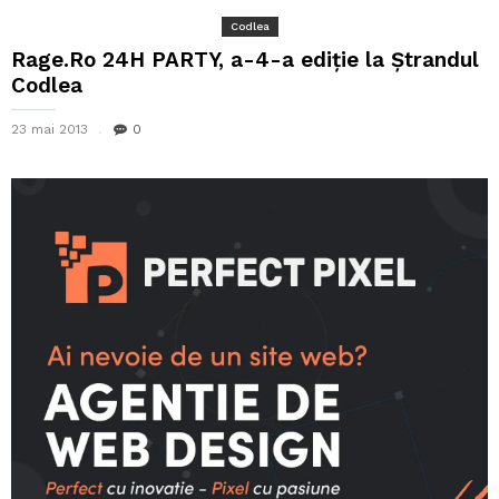
Codlea
Rage.Ro 24H PARTY, a-4-a ediţie la Ştrandul
Codlea
23 mai 2013
0