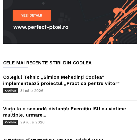
CELE MAI RECENTE STIRI DIN CODLEA
Colegiul Tehnic „Simion Mehedinți Codlea”
implementează proiectul „Practica pentru viitor”
31 iulie 2026
Codlea
Viața la o secundă distanță: Exercițiu ISU cu victime
multiple, urmare...
29 iulie 2026
Codlea