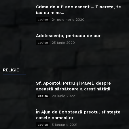
Crima de a fi adolescent – Tinerețe, te
iau cu mine...
24 noiembrie 2020
Codlea
Adolescența, perioada de aur
25 iunie 2020
Codlea
RELIGIE
Sf. Apostoli Petru și Pavel, despre
această sărbătoare a creștinătății
29 iunie 2022
Codlea
În Ajun de Bobotează preotul sfințește
casele oamenilor
5 ianuarie 2021
Codlea