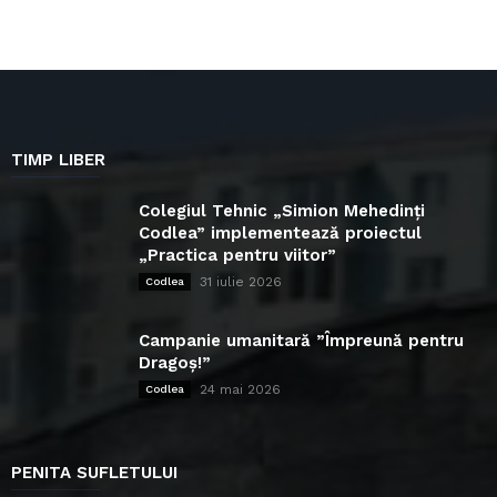
TIMP LIBER
Colegiul Tehnic „Simion Mehedinți
Codlea” implementează proiectul
„Practica pentru viitor”
31 iulie 2026
Codlea
Campanie umanitară ”Împreună pentru
Dragoș!”
24 mai 2026
Codlea
PENITA SUFLETULUI