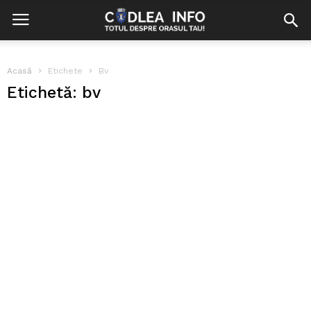
Acasă
Etichete
Bv
Etichetă: bv