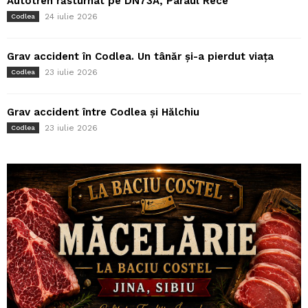
Autotren răsturnat pe DN73A, Pârâul Rece
24 iulie 2026
Codlea
Grav accident în Codlea. Un tânăr și-a pierdut viața
23 iulie 2026
Codlea
Grav accident între Codlea și Hălchiu
23 iulie 2026
Codlea