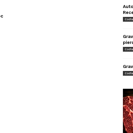
Auto
Rec
oc
Codl
Grav
pier
Codl
Grav
Codl