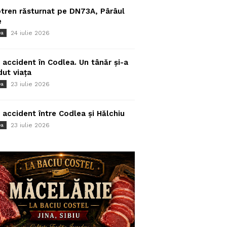
tren răsturnat pe DN73A, Pârâul
e
24 iulie 2026
ea
 accident în Codlea. Un tânăr și-a
dut viața
23 iulie 2026
ea
 accident între Codlea și Hălchiu
23 iulie 2026
ea