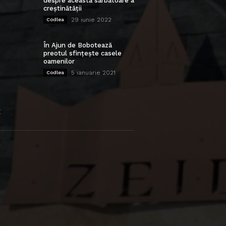
despre această sărbătoare a
creștinătății
29 iunie 2022
Codlea
În Ajun de Bobotează
preotul sfințește casele
oamenilor
5 ianuarie 2021
Codlea
E