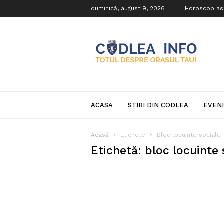
duminică, august 9, 2026
Horoscop as
Codlea
Info
ACASA
STIRI DIN CODLEA
EVEN
Acasă
Etichete
Bloc locuinte sociale
Etichetă: bloc locuinte 