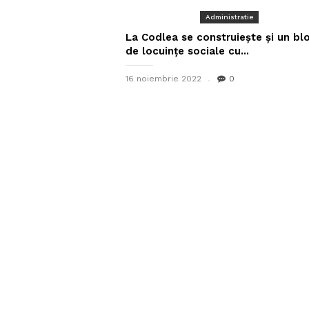
Administratie
La Codlea se construiește și un bl
de locuințe sociale cu...
16 noiembrie 2022
0