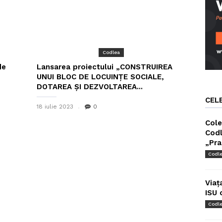
Codlea
de
Lansarea proiectului „CONSTRUIREA
UNUI BLOC DE LOCUINȚE SOCIALE,
DOTAREA ȘI DEZVOLTAREA...
CEL
18 iulie 2023
0
Cole
Codl
„Pra
Codl
Viaț
ISU 
Codl