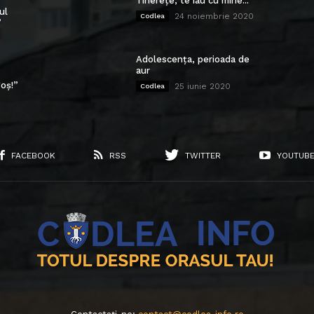
Tinerețe, te iau cu mine...
ul
24 noiembrie 2020
Codlea
”
Adolescența, perioada de
aur
oș!”
25 iunie 2020
Codlea
FACEBOOK
RSS
TWITTER
YOUTUB