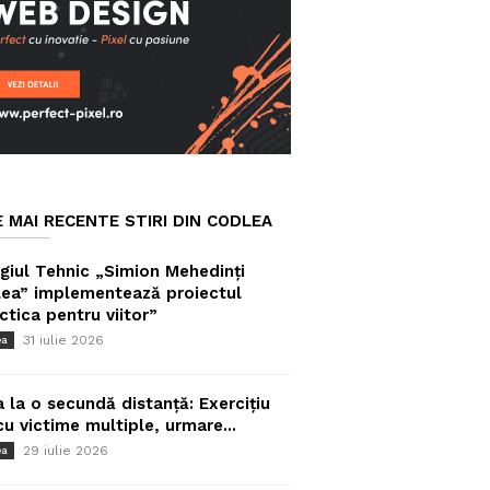
E MAI RECENTE STIRI DIN CODLEA
giul Tehnic „Simion Mehedinți
ea” implementează proiectul
ctica pentru viitor”
31 iulie 2026
ea
a la o secundă distanță: Exercițiu
cu victime multiple, urmare...
29 iulie 2026
ea