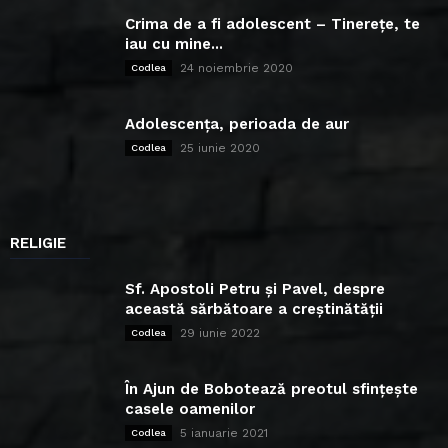
Crima de a fi adolescent – Tinerețe, te
iau cu mine...
24 noiembrie 2020
Codlea
Adolescența, perioada de aur
25 iunie 2020
Codlea
RELIGIE
Sf. Apostoli Petru și Pavel, despre
această sărbătoare a creștinătății
29 iunie 2022
Codlea
În Ajun de Bobotează preotul sfințește
casele oamenilor
5 ianuarie 2021
Codlea