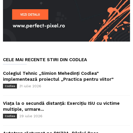
CELE MAI RECENTE STIRI DIN CODLEA
Colegiul Tehnic „Simion Mehedinți Codlea”
implementează proiectul „Practica pentru viitor”
31 iulie 2026
Codlea
Viața la o secundă distanță: Exercițiu ISU cu victime
multiple, urmare...
29 iulie 2026
Codlea