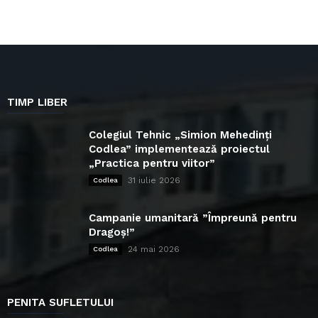
TIMP LIBER
Colegiul Tehnic „Simion Mehedinți
Codlea” implementează proiectul
„Practica pentru viitor”
31 iulie 2026
Codlea
Campanie umanitară ”Împreună pentru
Dragoș!”
24 mai 2026
Codlea
PENITA SUFLETULUI