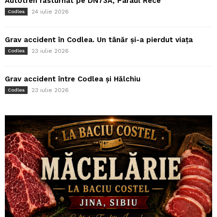
Autotren răsturnat pe DN73A, Pârâul Rece
24 iulie 2026
Codlea
Grav accident în Codlea. Un tânăr și-a pierdut viața
23 iulie 2026
Codlea
Grav accident între Codlea și Hălchiu
23 iulie 2026
Codlea