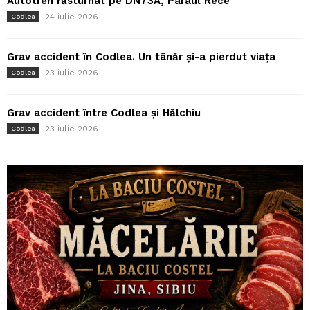
Autotren răsturnat pe DN73A, Pârâul Rece
24 iulie 2026
Codlea
Grav accident în Codlea. Un tânăr și-a pierdut viața
23 iulie 2026
Codlea
Grav accident între Codlea și Hălchiu
23 iulie 2026
Codlea