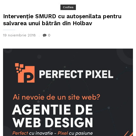
Codlea
Intervenție SMURD cu autoșenilata pentru
salvarea unui bătrân din Holbav
19 noiembrie 2018
0