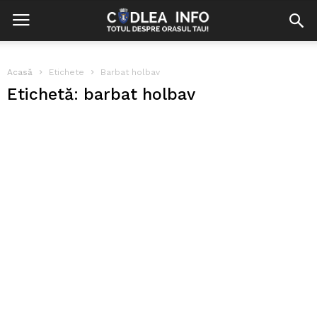
Acasă
Etichete
Barbat holbav
Etichetă: barbat holbav