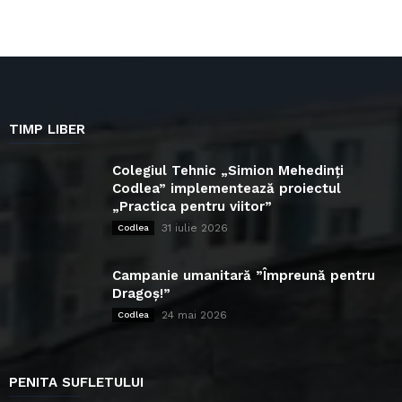
TIMP LIBER
Colegiul Tehnic „Simion Mehedinți
Codlea” implementează proiectul
„Practica pentru viitor”
31 iulie 2026
Codlea
Campanie umanitară ”Împreună pentru
Dragoș!”
24 mai 2026
Codlea
PENITA SUFLETULUI