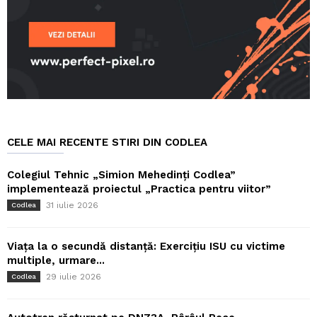
CELE MAI RECENTE STIRI DIN CODLEA
Colegiul Tehnic „Simion Mehedinți Codlea”
implementează proiectul „Practica pentru viitor”
31 iulie 2026
Codlea
Viața la o secundă distanță: Exercițiu ISU cu victime
multiple, urmare...
29 iulie 2026
Codlea