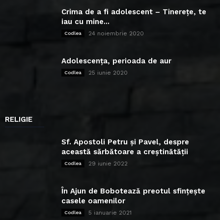
Crima de a fi adolescent – Tinerețe, te
iau cu mine...
24 noiembrie 2020
Codlea
Adolescența, perioada de aur
25 iunie 2020
Codlea
RELIGIE
Sf. Apostoli Petru și Pavel, despre
această sărbătoare a creștinătății
29 iunie 2022
Codlea
În Ajun de Bobotează preotul sfințește
casele oamenilor
5 ianuarie 2021
Codlea