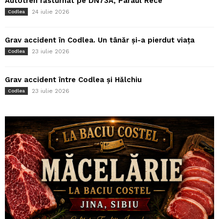
Autotren răsturnat pe DN73A, Pârâul Rece
24 iulie 2026
Codlea
Grav accident în Codlea. Un tânăr și-a pierdut viața
23 iulie 2026
Codlea
Grav accident între Codlea și Hălchiu
23 iulie 2026
Codlea