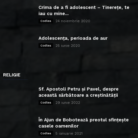
Crima de a fi adolescent – Tinerețe, te
iau cu mine...
24 noiembrie 2020
Codlea
Adolescența, perioada de aur
25 iunie 2020
Codlea
RELIGIE
Sf. Apostoli Petru și Pavel, despre
această sărbătoare a creștinătății
29 iunie 2022
Codlea
În Ajun de Bobotează preotul sfințește
casele oamenilor
5 ianuarie 2021
Codlea