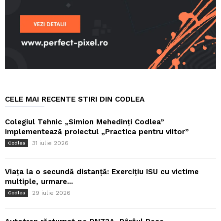
CELE MAI RECENTE STIRI DIN CODLEA
Colegiul Tehnic „Simion Mehedinți Codlea”
implementează proiectul „Practica pentru viitor”
31 iulie 2026
Codlea
Viața la o secundă distanță: Exercițiu ISU cu victime
multiple, urmare...
29 iulie 2026
Codlea