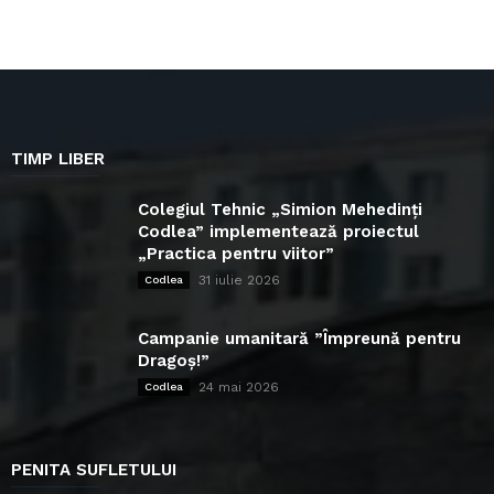
TIMP LIBER
Colegiul Tehnic „Simion Mehedinți
Codlea” implementează proiectul
„Practica pentru viitor”
31 iulie 2026
Codlea
Campanie umanitară ”Împreună pentru
Dragoș!”
24 mai 2026
Codlea
PENITA SUFLETULUI