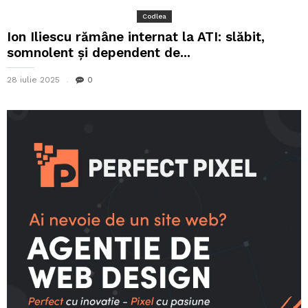
Codlea
Ion Iliescu rămâne internat la ATI: slăbit,
somnolent și dependent de...
28 iulie 2025
0