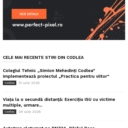
CELE MAI RECENTE STIRI DIN CODLEA
Colegiul Tehnic „Simion Mehedinți Codlea”
implementează proiectul „Practica pentru viitor”
31 iulie 2026
Codlea
Viața la o secundă distanță: Exercițiu ISU cu victime
multiple, urmare...
29 iulie 2026
Codlea