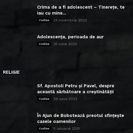
Crima de a fi adolescent – Tinerețe, te
iau cu mine...
24 noiembrie 2020
Codlea
Adolescența, perioada de aur
25 iunie 2020
Codlea
RELIGIE
Sf. Apostoli Petru și Pavel, despre
această sărbătoare a creștinătății
29 iunie 2022
Codlea
În Ajun de Bobotează preotul sfințește
casele oamenilor
5 ianuarie 2021
Codlea