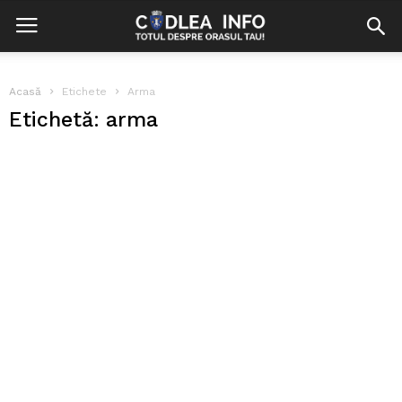
Acasă
Etichete
Arma
Etichetă: arma