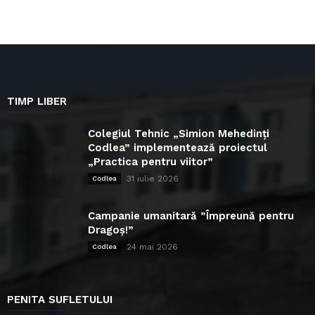
TIMP LIBER
Colegiul Tehnic „Simion Mehedinți
Codlea” implementează proiectul
„Practica pentru viitor”
31 iulie 2026
Codlea
Campanie umanitară ”Împreună pentru
Dragoș!”
24 mai 2026
Codlea
PENITA SUFLETULUI