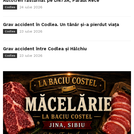
Autotren răsturnat pe DN73A, Pârâul Rece
24 iulie 2026
Codlea
Grav accident în Codlea. Un tânăr și-a pierdut viața
23 iulie 2026
Codlea
Grav accident între Codlea și Hălchiu
23 iulie 2026
Codlea