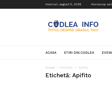
miercuri, august 5, 2026
Horoscop ast
Codlea
Info
ACASA
STIRI DIN CODLEA
EVEN
Acasă
Etichete
Apifito
Etichetă: Apifito