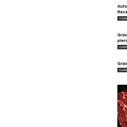
Auto
Rec
Codl
Grav
pier
Codl
Grav
Codl