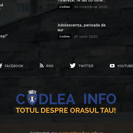
Tinerețe, te iau cu mine...
ul
24 noiembrie 2020
Codlea
”
Adolescența, perioada de
aur
oș!”
25 iunie 2020
Codlea
FACEBOOK
RSS
TWITTER
YOUTUB