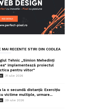
E MAI RECENTE STIRI DIN CODLEA
giul Tehnic „Simion Mehedinți
ea” implementează proiectul
ctica pentru viitor”
31 iulie 2026
ea
a la o secundă distanță: Exercițiu
cu victime multiple, urmare...
29 iulie 2026
ea