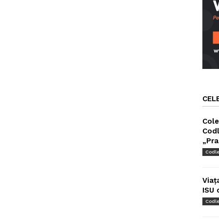
CEL
Cole
Codl
„Pra
Codl
Viaț
ISU 
Codl