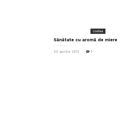
Codlea
Sănătate cu aromă de miere
20 aprilie 2012
1