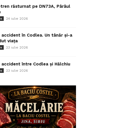
tren răsturnat pe DN73A, Pârâul
e
24 iulie 2026
ea
 accident în Codlea. Un tânăr și-a
dut viața
23 iulie 2026
ea
 accident între Codlea și Hălchiu
23 iulie 2026
ea