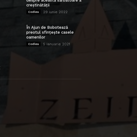
despre această sărbătoare a
creștinătății
29 iunie 2022
Codlea
În Ajun de Bobotează
preotul sfințește casele
oamenilor
5 ianuarie 2021
Codlea
E