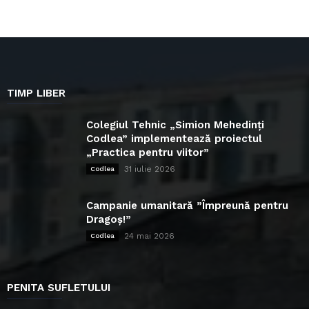
TIMP LIBER
Colegiul Tehnic „Simion Mehedinți
Codlea” implementează proiectul
„Practica pentru viitor”
31 iulie 2026
Codlea
Campanie umanitară ”Împreună pentru
Dragoș!”
24 mai 2026
Codlea
PENITA SUFLETULUI