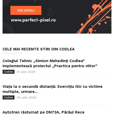
CELE MAI RECENTE STIRI DIN CODLEA
Colegiul Tehnic „Simion Mehedinți Codlea”
implementează proiectul „Practica pentru viitor”
31 iulie 2026
Codlea
Viața la o secundă distanță: Exercițiu ISU cu victime
multiple, urmare...
29 iulie 2026
Codlea
Autotren răsturnat pe DN73A, Pârâul Rece