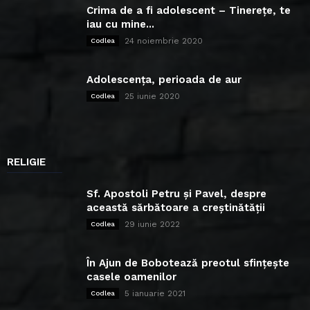
Crima de a fi adolescent – Tinerețe, te
iau cu mine...
24 noiembrie 2020
Codlea
Adolescența, perioada de aur
25 iunie 2020
Codlea
RELIGIE
Sf. Apostoli Petru și Pavel, despre
această sărbătoare a creștinătății
29 iunie 2022
Codlea
În Ajun de Bobotează preotul sfințește
casele oamenilor
5 ianuarie 2021
Codlea