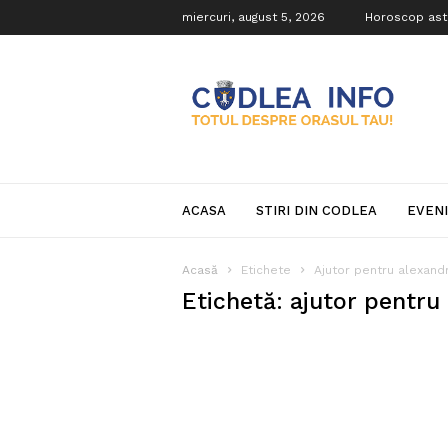
miercuri, august 5, 2026
Horoscop ast
Codlea
Info
ACASA
STIRI DIN CODLEA
EVEN
Acasă
Etichete
Ajutor pentru alexand
Etichetă: ajutor pentru