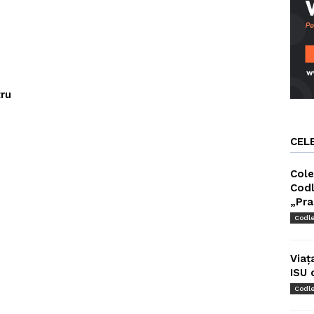
ru
CEL
Cole
Codl
„Pra
Codl
Viaț
ISU 
Codl