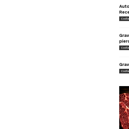
Auto
Rec
Codl
Grav
pier
Codl
Grav
Codl