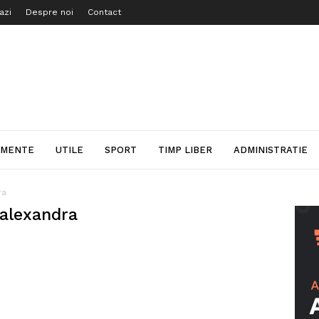
azi
Despre noi
Contact
IMENTE
UTILE
SPORT
TIMP LIBER
ADMINISTRATIE
ra
 alexandra