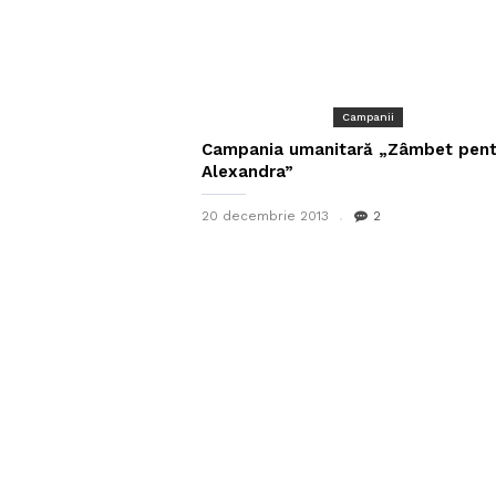
Campanii
Campania umanitară „Zâmbet pent
Alexandra”
20 decembrie 2013
2