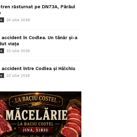
tren răsturnat pe DN73A, Pârâul
e
24 iulie 2026
ea
 accident în Codlea. Un tânăr și-a
dut viața
23 iulie 2026
ea
 accident între Codlea și Hălchiu
23 iulie 2026
ea