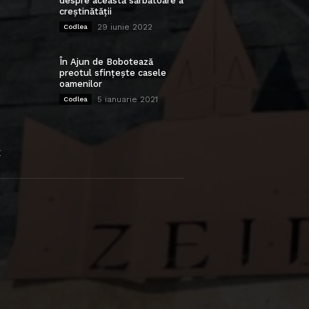
despre această sărbătoare a
creștinătății
29 iunie 2022
Codlea
În Ajun de Bobotează
preotul sfințește casele
oamenilor
5 ianuarie 2021
Codlea
E