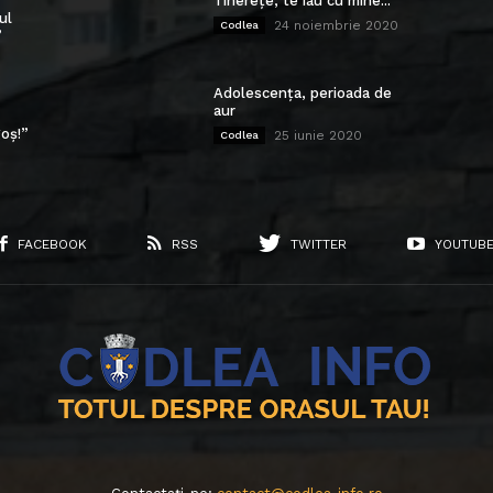
Tinerețe, te iau cu mine...
ul
24 noiembrie 2020
Codlea
”
Adolescența, perioada de
aur
oș!”
25 iunie 2020
Codlea
FACEBOOK
RSS
TWITTER
YOUTUB