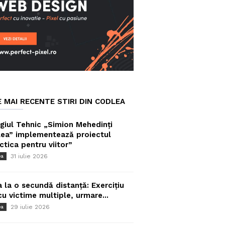
E MAI RECENTE STIRI DIN CODLEA
giul Tehnic „Simion Mehedinți
ea” implementează proiectul
ctica pentru viitor”
31 iulie 2026
ea
a la o secundă distanță: Exercițiu
cu victime multiple, urmare...
29 iulie 2026
ea