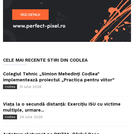
CELE MAI RECENTE STIRI DIN CODLEA
Colegiul Tehnic „Simion Mehedinți Codlea”
implementează proiectul „Practica pentru viitor”
31 iulie 2026
Codlea
Viața la o secundă distanță: Exercițiu ISU cu victime
multiple, urmare...
29 iulie 2026
Codlea