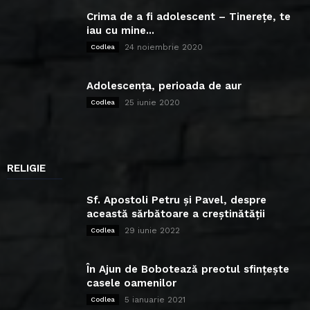
Crima de a fi adolescent – Tinerețe, te
iau cu mine...
24 noiembrie 2020
Codlea
Adolescența, perioada de aur
25 iunie 2020
Codlea
RELIGIE
Sf. Apostoli Petru și Pavel, despre
această sărbătoare a creștinătății
29 iunie 2022
Codlea
În Ajun de Bobotează preotul sfințește
casele oamenilor
5 ianuarie 2021
Codlea