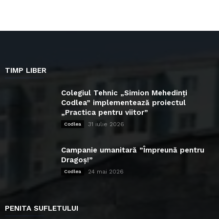
TIMP LIBER
Colegiul Tehnic „Simion Mehedinți
Codlea” implementează proiectul
„Practica pentru viitor”
31 iulie 2026
Codlea
Campanie umanitară ”Împreună pentru
Dragoș!”
24 mai 2026
Codlea
PENITA SUFLETULUI