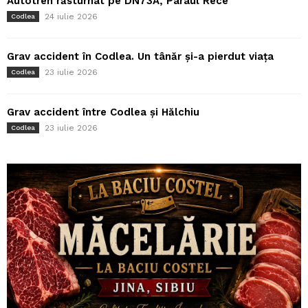
Autotren răsturnat pe DN73A, Pârâul Rece
24 iulie 2026
Codlea
Grav accident în Codlea. Un tânăr și-a pierdut viața
23 iulie 2026
Codlea
Grav accident între Codlea și Hălchiu
23 iulie 2026
Codlea