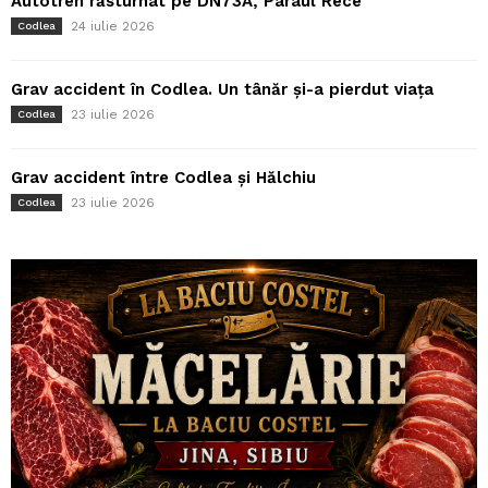
Autotren răsturnat pe DN73A, Pârâul Rece
24 iulie 2026
Codlea
Grav accident în Codlea. Un tânăr și-a pierdut viața
23 iulie 2026
Codlea
Grav accident între Codlea și Hălchiu
23 iulie 2026
Codlea