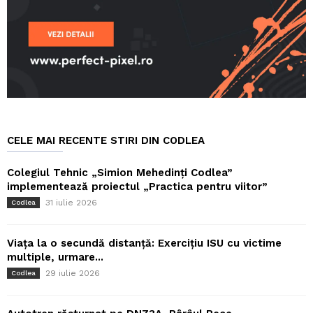
CELE MAI RECENTE STIRI DIN CODLEA
Colegiul Tehnic „Simion Mehedinți Codlea”
implementează proiectul „Practica pentru viitor”
31 iulie 2026
Codlea
Viața la o secundă distanță: Exercițiu ISU cu victime
multiple, urmare...
29 iulie 2026
Codlea