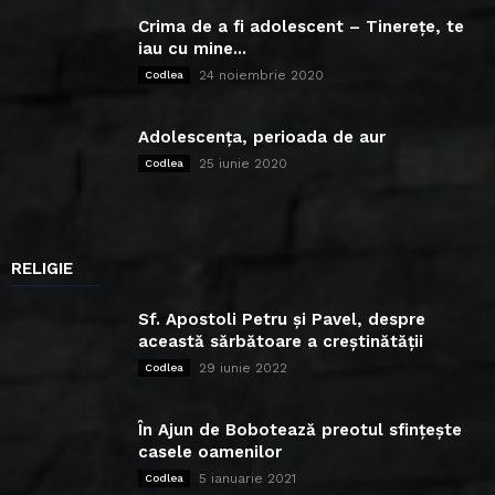
Crima de a fi adolescent – Tinerețe, te
iau cu mine...
24 noiembrie 2020
Codlea
Adolescența, perioada de aur
25 iunie 2020
Codlea
RELIGIE
Sf. Apostoli Petru și Pavel, despre
această sărbătoare a creștinătății
29 iunie 2022
Codlea
În Ajun de Bobotează preotul sfințește
casele oamenilor
5 ianuarie 2021
Codlea