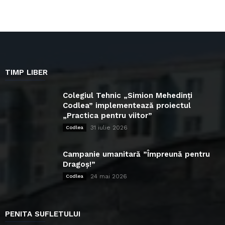
TIMP LIBER
Colegiul Tehnic „Simion Mehedinți
Codlea” implementează proiectul
„Practica pentru viitor”
31 iulie 2026
Codlea
Campanie umanitară ”Împreună pentru
Dragoș!”
24 mai 2026
Codlea
PENITA SUFLETULUI