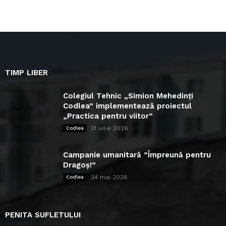
TIMP LIBER
Colegiul Tehnic „Simion Mehedinți
Codlea” implementează proiectul
„Practica pentru viitor”
31 iulie 2026
Codlea
Campanie umanitară ”Împreună pentru
Dragoș!”
24 mai 2026
Codlea
PENITA SUFLETULUI