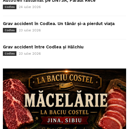
Autotren răsturnat pe DN73A, Pârâul Rece
24 iulie 2026
Codlea
Grav accident în Codlea. Un tânăr și-a pierdut viața
23 iulie 2026
Codlea
Grav accident între Codlea și Hălchiu
23 iulie 2026
Codlea