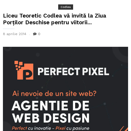
Codlea
Liceu Teoretic Codlea vă invită la Ziua
Porților Deschise pentru viitorii...
8 aprilie 2014
0