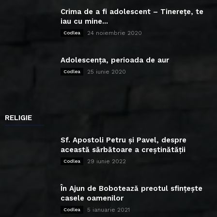
Crima de a fi adolescent – Tinerețe, te
iau cu mine...
24 noiembrie 2020
Codlea
Adolescența, perioada de aur
25 iunie 2020
Codlea
RELIGIE
Sf. Apostoli Petru și Pavel, despre
această sărbătoare a creștinătății
29 iunie 2022
Codlea
În Ajun de Bobotează preotul sfințește
casele oamenilor
5 ianuarie 2021
Codlea