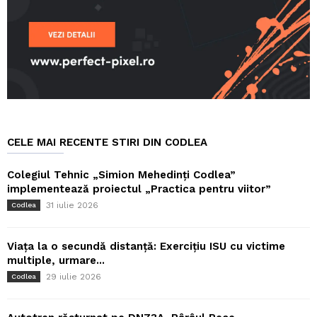
CELE MAI RECENTE STIRI DIN CODLEA
Colegiul Tehnic „Simion Mehedinți Codlea”
implementează proiectul „Practica pentru viitor”
31 iulie 2026
Codlea
Viața la o secundă distanță: Exercițiu ISU cu victime
multiple, urmare...
29 iulie 2026
Codlea