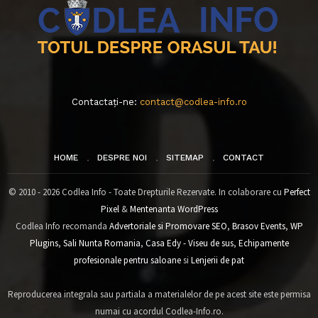
Contactați-ne:
contact@codlea-info.ro
HOME
DESPRE NOI
SITEMAP
CONTACT
© 2010 - 2026 Codlea Info - Toate Drepturile Rezervate. In colaborare cu
Perfect
Pixel
&
Mentenanta WordPress
Codlea Info recomanda
Advertoriale si Promovare SEO
,
Brasov Events
,
WP
Plugins
,
Sali Nunta Romania
,
Casa Edy - Viseu de sus
,
Echipamente
profesionale pentru saloane
si
Lenjerii de pat
Reproducerea integrala sau partiala a materialelor de pe acest site este permisa
numai cu acordul Codlea-Info.ro.