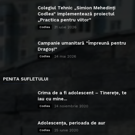
Colegiul Tehnic „Simion Mehedinți
Codlea” implementează proiectul
„Practica pentru viitor”
31 iulie 2026
Codlea
Campanie umanitară ”Împreună pentru
Dragoș!”
24 mai 2026
Codlea
PENITA SUFLETULUI
Crima de a fi adolescent – Tinerețe, te
iau cu mine...
24 noiembrie 2020
Codlea
Adolescența, perioada de aur
25 iunie 2020
Codlea