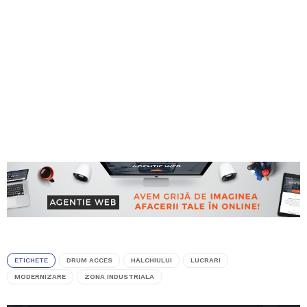
ETICHETE
DRUM ACCES
HALCHIULUI
LUCRARI
MODERNIZARE
ZONA INDUSTRIALA