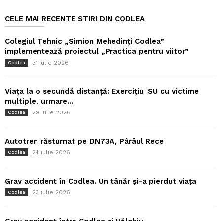
CELE MAI RECENTE STIRI DIN CODLEA
Colegiul Tehnic „Simion Mehedinți Codlea”
implementează proiectul „Practica pentru viitor”
31 iulie 2026
Codlea
Viața la o secundă distanță: Exercițiu ISU cu victime
multiple, urmare...
29 iulie 2026
Codlea
Autotren răsturnat pe DN73A, Pârâul Rece
24 iulie 2026
Codlea
Grav accident în Codlea. Un tânăr și-a pierdut viața
23 iulie 2026
Codlea
Grav accident între Codlea și Hălchiu