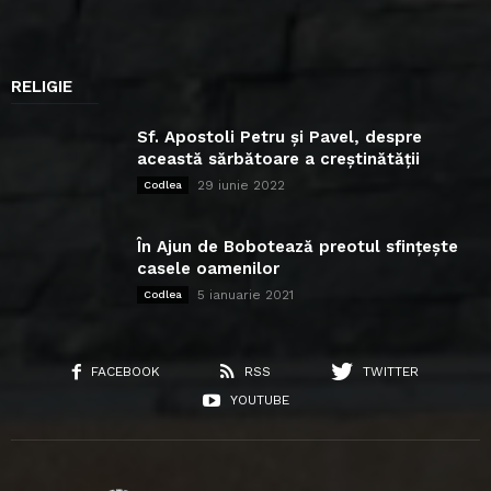
RELIGIE
Sf. Apostoli Petru și Pavel, despre
această sărbătoare a creștinătății
29 iunie 2022
Codlea
În Ajun de Bobotează preotul sfințește
casele oamenilor
5 ianuarie 2021
Codlea
FACEBOOK
RSS
TWITTER
YOUTUBE