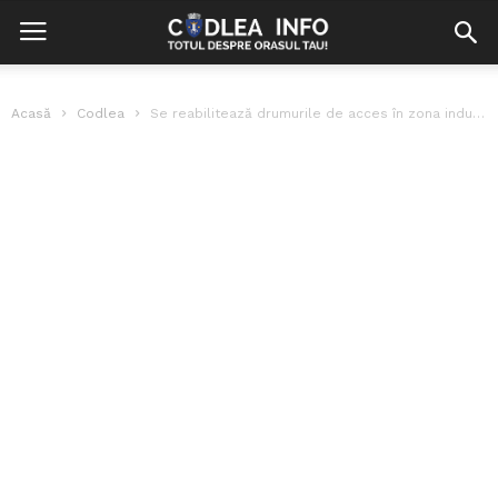
Acasă
Codlea
Se reabilitează drumurile de acces în zona industrială Hălchiului