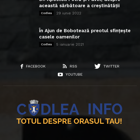
această sărbătoare a creștinătății
29 iunie 2022
Codlea
În Ajun de Bobotează preotul sfințește
casele oamenilor
5 ianuarie 2021
Codlea
FACEBOOK
RSS
TWITTER
YOUTUBE