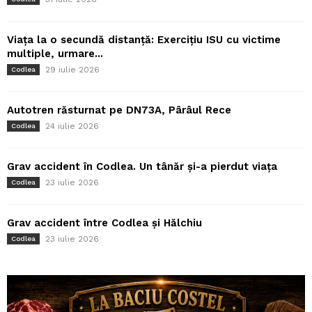
Viața la o secundă distanță: Exercițiu ISU cu victime
multiple, urmare...
29 iulie 2026
Codlea
Autotren răsturnat pe DN73A, Pârâul Rece
24 iulie 2026
Codlea
Grav accident în Codlea. Un tânăr și-a pierdut viața
23 iulie 2026
Codlea
Grav accident între Codlea și Hălchiu
23 iulie 2026
Codlea