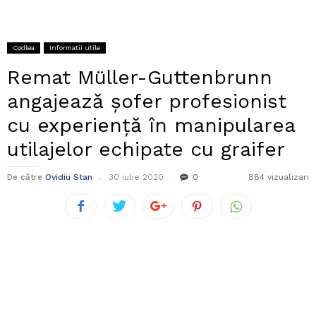
Codlea
Informatii utile
Remat Müller-Guttenbrunn
angajează șofer profesionist
cu experiență în manipularea
utilajelor echipate cu graifer
De către
Ovidiu Stan
30 iulie 2020
0
884 vizualizari