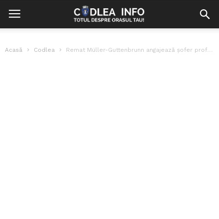
Acasă
Codlea
Remat Müller-Guttenbrunn angajează șofer profesionist cu experiență în manipularea utilajelor echipate cu...