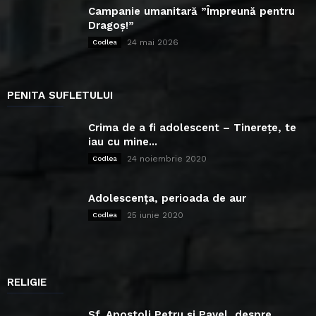
Campanie umanitară ”Împreună pentru
Dragoș!”
24 mai 2026
Codlea
PENITA SUFLETULUI
Crima de a fi adolescent – Tinerețe, te
iau cu mine...
24 noiembrie 2020
Codlea
Adolescența, perioada de aur
25 iunie 2020
Codlea
RELIGIE
Sf. Apostoli Petru și Pavel, despre