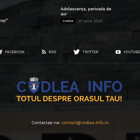
Adolescența, perioada de
aur
oș!”
25 iunie 2020
Codlea
FACEBOOK
RSS
TWITTER
YOUTUB
Contactați-ne:
contact@codlea-info.ro