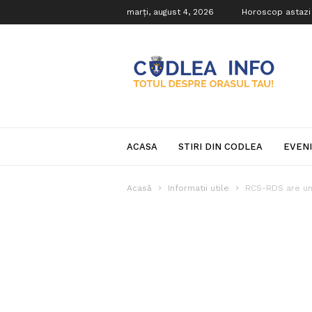
marți, august 4, 2026
Horoscop astazi
Codlea
Info
ACASA
STIRI DIN CODLEA
EVEN
Acasă
Informatii utile
RCS-RDS are un