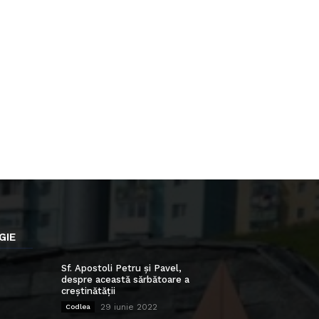
GIE
Sf. Apostoli Petru și Pavel,
despre această sărbătoare a
creștinătății
29 iunie 2022
Codlea