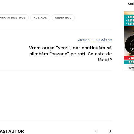
OGRAM RDS-RCS
RDS RDS
SEDIU NOU
ARTICOLUL URMĂTOR
Vrem orașe ”verzi”, dar continuăm să
plimbăm ”cazane” pe roți. Ce este de
făcut?
LAȘI AUTOR