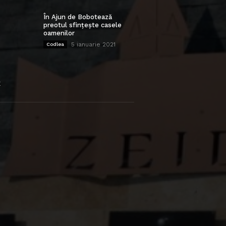
În Ajun de Bobotează
preotul sfințește casele
oamenilor
5 ianuarie 2021
Codlea
E