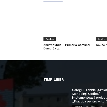
Codlea
Codlea
Anunț public – Primăria Comunei
Spune N
Dumbrăvița
TIMP LIBER
Colegiul Tehnic „Simio
Mehedinți Codlea”
implementează proiect
„Practica pentru viitor
31 iulie 2026
Codlea