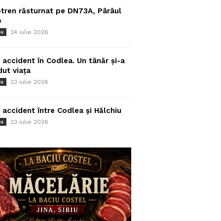
tren răsturnat pe DN73A, Pârâul
e
24 iulie 2026
ea
 accident în Codlea. Un tânăr și-a
dut viața
23 iulie 2026
ea
 accident între Codlea și Hălchiu
23 iulie 2026
ea