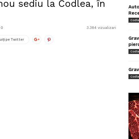
ou sediu la Codlea, în
Auto
Rec
Codl
0
3.384 vizualizari
Grav
uiți pe Twitter
pier
Codl
Grav
Codl