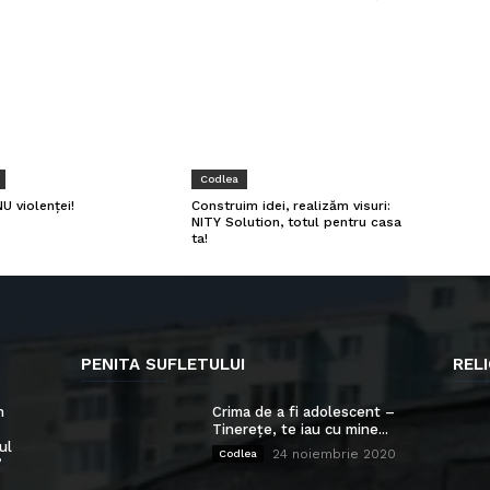
Codlea
U violenței!
Construim idei, realizăm visuri:
NITY Solution, totul pentru casa
ta!
PENITA SUFLETULUI
RELI
n
Crima de a fi adolescent –
Tinerețe, te iau cu mine...
ul
24 noiembrie 2020
Codlea
”