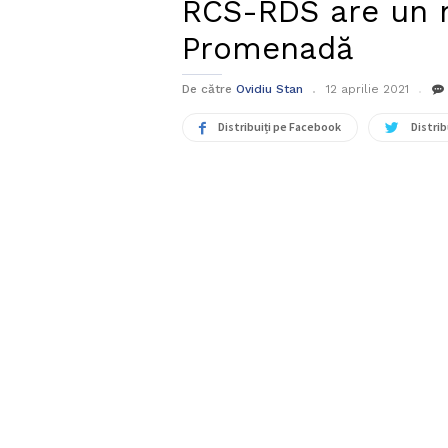
RCS-RDS are un n
Promenadă
De către
Ovidiu Stan
12 aprilie 2021
Distribuiți pe Facebook
Distrib