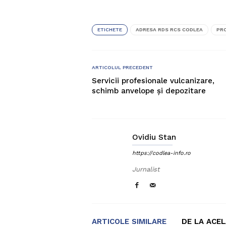
ETICHETE
ADRESA RDS RCS CODLEA
PR
ARTICOLUL PRECEDENT
Servicii profesionale vulcanizare,
schimb anvelope și depozitare
Ovidiu Stan
https://codlea-info.ro
Jurnalist
ARTICOLE SIMILARE
DE LA ACE