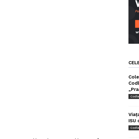
CEL
Cole
Codl
„Pra
Codl
Viaț
ISU 
Codl