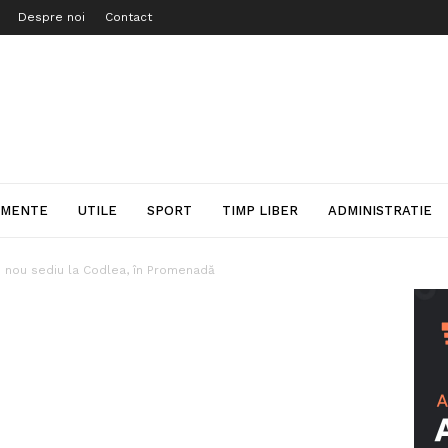
Despre noi
Contact
IMENTE
UTILE
SPORT
TIMP LIBER
ADMINISTRATIE
 nou sediu la Codlea, în Promenadă