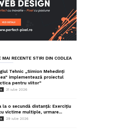
E MAI RECENTE STIRI DIN CODLEA
giul Tehnic „Simion Mehedinți
ea” implementează proiectul
ctica pentru viitor”
31 iulie 2026
ea
a la o secundă distanță: Exercițiu
cu victime multiple, urmare...
29 iulie 2026
ea