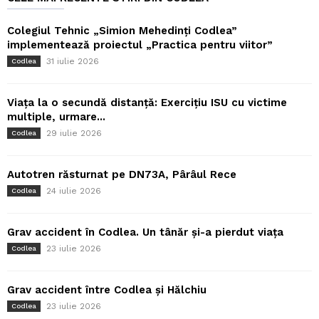
Colegiul Tehnic „Simion Mehedinți Codlea”
implementează proiectul „Practica pentru viitor”
31 iulie 2026
Codlea
Viața la o secundă distanță: Exercițiu ISU cu victime
multiple, urmare...
29 iulie 2026
Codlea
Autotren răsturnat pe DN73A, Pârâul Rece
24 iulie 2026
Codlea
Grav accident în Codlea. Un tânăr și-a pierdut viața
23 iulie 2026
Codlea
Grav accident între Codlea și Hălchiu
23 iulie 2026
Codlea