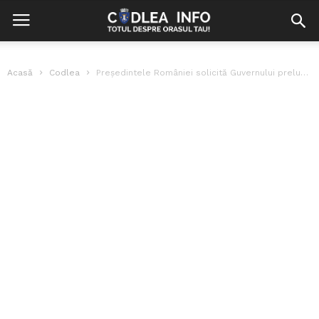
Acasă
Codlea
Președintele României solicită Guvernului prelungirea programului la secțiile de vot din diasporă