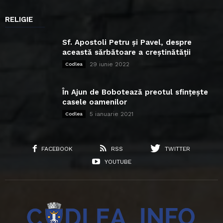
RELIGIE
Sf. Apostoli Petru și Pavel, despre
această sărbătoare a creștinătății
29 iunie 2022
Codlea
În Ajun de Bobotează preotul sfințește
casele oamenilor
5 ianuarie 2021
Codlea
FACEBOOK
RSS
TWITTER
YOUTUBE