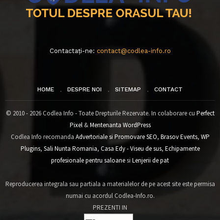
Contactați-ne:
contact@codlea-info.ro
HOME
DESPRE NOI
SITEMAP
CONTACT
© 2010 - 2026 Codlea Info - Toate Drepturile Rezervate. In colaborare cu
Perfect
Pixel
&
Mentenanta WordPress
Codlea Info recomanda
Advertoriale si Promovare SEO
,
Brasov Events
,
WP
Plugins
,
Sali Nunta Romania
,
Casa Edy - Viseu de sus
,
Echipamente
profesionale pentru saloane
si
Lenjerii de pat
Reproducerea integrala sau partiala a materialelor de pe acest site este permisa
numai cu acordul Codlea-Info.ro.
PREZENTI IN