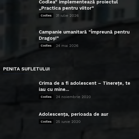
Codlea” implementează proiectul
„Practica pentru viitor”
31 iulie 2026
Codlea
Campanie umanitară ”Împreună pentru
Dragoș!”
24 mai 2026
Codlea
PENITA SUFLETULUI
Crima de a fi adolescent – Tinerețe, te
iau cu mine...
24 noiembrie 2020
Codlea
Adolescența, perioada de aur
25 iunie 2020
Codlea